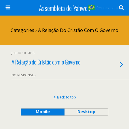
Assembleia de Yahweh
Portuguese
▼
Categories ›
A Relação Do Cristão Com O Governo
JULHO 10, 2015
A Relação do Cristão com o Governo
NO RESPONSES
Back to top
Mobile
Desktop