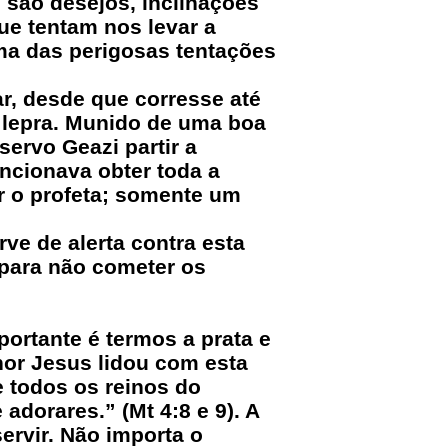
são desejos, inclinações
e tentam nos levar a
ma das perigosas tentações
ar, desde que corresse até
 lepra. Munido de uma boa
servo Geazi partir a
encionava obter toda a
ar o profeta; somente um
rve de alerta contra esta
 para não cometer os
ortante é termos a prata e
hor Jesus lidou com esta
 todos os reinos do
 adorares.” (Mt 4:8 e 9). A
ervir. Não importa o