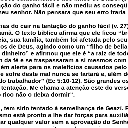
ação do ganho fácil e não mediu as conseqü
eu senhor. Não pensara que seu erro traria
ias do cair na tentação do ganho fácil (v. 27
amã. O texto bíblico afirma que ele ficou “b
a, sua família, também foi afetada pelo seu
os de Deus, agindo como um “filho de belia
dinheiro” e afirmou que ele é “a raiz de to
m da fé e se traspassaram a si mesmos com m
bém alerta para os malefícios causados pelo
 sofre deste mal nunca se fartará e, além d
o trabalhador” (Ec 5:10-12). São grandes os
a tentação. Me chama a atenção este do vers
 rico não o deixa dormir”.
, tem sido tentado à semelhança de Geazí. R
smo está pronto a lhe dar forças para auxiliá
çar qualquer valor sem a aprovação do Senh