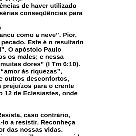
ências de haver utilizado
 sérias conseqüências para
)
ranco como a neve”. Pior,
 pecado. Este é o resultado
l”. O apóstolo Paulo
dos os males; e nessa
uitas dores” (I Tm 6:10).
 “amor às riquezas”,
e outros desconfortos,
 prejuízos para o crente
o 12 de Eclesiastes, onde
esista, caso contrário,
-lo a resistir. Reconheça
or das nossas vidas.