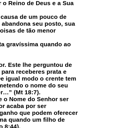
r o Reino de Deus e a Sua
r causa de um pouco de
s abandona seu posto, sua
coisas de tão menor
ta gravíssima quando ao
r. Este lhe perguntou de
 para receberes prata e
e igual modo o crente tem
rometendo o nome do seu
r…” (Mt 18:7).
e o Nome do Senhor ser
or acaba por ser
do ganho que podem oferecer
ima quando um filho de
o 8:44).