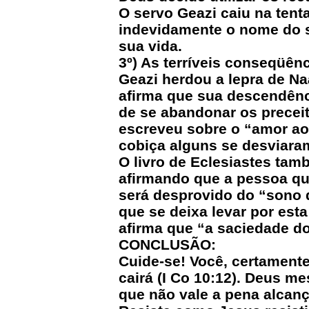
O servo Geazi caiu na tent
indevidamente o nome do s
sua vida.
3º) As terríveis conseqüênc
Geazi herdou a lepra de Na
afirma que sua descendênci
de se abandonar os preceit
escreveu sobre o “amor ao 
cobiça alguns se desviara
O livro de Eclesiastes tam
afirmando que a pessoa que
será desprovido do “sono d
que se deixa levar por est
afirma que “a saciedade do
CONCLUSÃO:
Cuide-se! Você, certamente
cairá (I Co 10:12). Deus me
que não vale a pena alcan