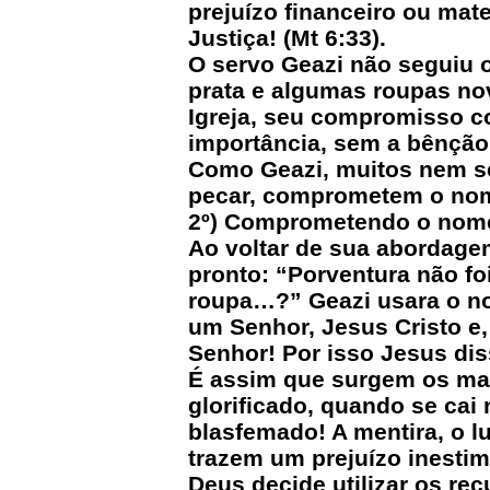
prejuízo financeiro ou mat
Justiça! (Mt 6:33).
O servo Geazi não seguiu 
prata e algumas roupas no
Igreja, seu compromisso c
importância, sem a bênção
Como Geazi, muitos nem s
pecar, comprometem o no
2º) Comprometendo o nome 
Ao voltar de sua abordage
pronto: “Porventura não fo
roupa…?” Geazi usara o no
um Senhor, Jesus Cristo e
Senhor! Por isso Jesus di
É assim que surgem os ma
glorificado, quando se cai
blasfemado! A mentira, o l
trazem um prejuízo inesti
Deus decide utilizar os rec