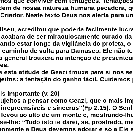
os que conviver com tentações. Tentações 
dem de nossa natureza humana pecadora, qu
Criador. Neste texto Deus nos alerta para u
liseu, acreditou que poderia facilmente lucr
e acabara de ser miraculosamente curado da
ndo estar longe da vigilância do profeta, o 
 a caminho de volta para Damasco. Ele não t
 o general trouxera na intenção de presente
es.
 esta atitude de Geazi trouxe para si nos se
eitos: a tentação do ganho fácil. Cuidemos
is importante (v. 20)
jeitos a pensar como Geazi, que o mais imp
irrepreensíveis e sinceros”(Fp 2:15). O Sen
 levou ao alto de um monte e, mostrando-lhe
e-lhe: “Tudo isto te darei, se, prostrado, me
somente a Deus devemos adorar e só a Ele s