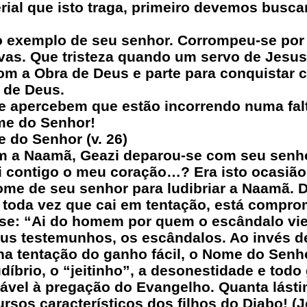
erial que isto traga, primeiro devemos busca
o exemplo de seu senhor. Corrompeu-se po
vas. Que tristeza quando um servo de Jesu
om a Obra de Deus e parte para conquistar 
 de Deus.
e apercebem que estão incorrendo numa fal
me do Senhor!
do Senhor (v. 26)
m a Naamã, Geazi deparou-se com seu senho
i contigo o meu coração…? Era isto ocasião
me de seu senhor para ludibriar a Naamã. D
, toda vez que cai em tentação, está comp
sse: “Ai do homem por quem o escândalo vie
us testemunhos, os escândalos. Ao invés d
 na tentação do ganho fácil, o Nome do Senh
udíbrio, o “jeitinho”, a desonestidade e to
mável à pregação do Evangelho. Quanta lást
ursos característicos dos filhos do Diabo! (J