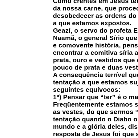
Como crentes em Jesus tem
da nossa carne, que proce
desobedecer as ordens do 
a que estamos expostos.
Geazí, o servo do profeta E
Naamã, o general Sírio qu
e comovente história, pensa
encontrar a comitiva síria
prata, ouro e vestidos que
pouco de prata e duas vest
A consequência terrível que
tentação a que estamos suj
seguintes equívocos:
1º) Pensar que “ter” é o ma
Freqüentemente estamos su
as vestes, do que sermos “
tentação quando o Diabo o
mundo e a glória deles, diss
resposta de Jesus foi que 