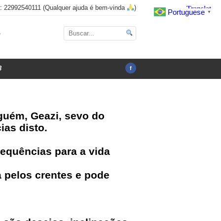
x: 22992540111 (Qualquer ajuda é bem-vinda
)
Portuguese
▼
o
3
f
lguém, Geazi, sevo do
ias disto.
sequências para a vida
 pelos crentes e pode