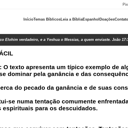
Pi
Início
Temas Bíblicos
Leia a Bíblia
Espanhol
Doações
Contat
ico Elohim verdadeiro, e a Yeshua o Messias, a quem enviaste. João 17:
ÁCIL
o): O texto apresenta um típico exemplo de a
-se dominar pela ganância e das consequênc
acerca do pecado da ganância e de suas con
itui-se numa tentação comumente enfrentada
os espirituais para os descuidados.