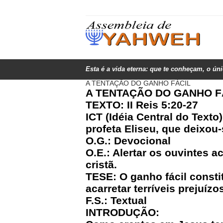
Esta é a vida eterna: que te conheçam, o ún
A TENTAÇÃO DO GANHO FÁCIL
A TENTAÇÃO DO GANHO F
TEXTO: II Reis 5:20-27
ICT (Idéia Central do Text
profeta Eliseu, que deixou
O.G.: Devocional
O.E.: Alertar os ouvintes 
cristã.
TESE: O ganho fácil const
acarretar terríveis prejuíz
F.S.: Textual
INTRODUÇÃO: