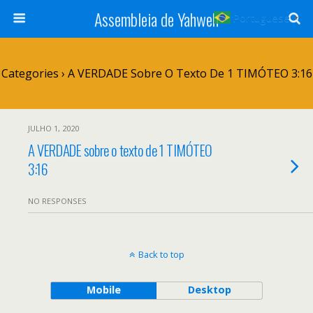
Assembleia de Yahweh
Portuguese
▼
Categories ›
A VERDADE Sobre O Texto De 1 TIMÓTEO 3:16
JULHO 1, 2020
A VERDADE sobre o texto de 1 TIMÓTEO
3:16
NO RESPONSES
Back to top
Mobile
Desktop