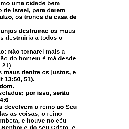
 como uma cidade bem
 de Israel, para darem
uízo, os tronos da casa de
 anjos destruirão os maus
 destruiria a todos o
: Não tornarei mais a
ação do homem é má desde
:21)
 maus dentre os justos, e
 13:50, 51).
edom.
solados; por isso, serão
4:6
s devolvem o reino ao Seu
as as coisas, o reino
rombeta, e houve no céu
Senhor e do seu Cristo, e