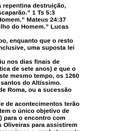
 repentina destruição,
caparão.” 1 Ts 5:3
 Homem.” Mateus 24:37
Filho do Homem.” Lucas
po, enquanto que o resto
clusive, uma suposta lei
 nos dias finais de
ica de sete anos) e que o
 Neste mesmo tempo, os 1260
 santos do Altíssimo.
a de Roma, ou a sucessão
e de acontecimentos terão
tem o único objetivo de
) para o encontro com
Oliveiras para assistirem