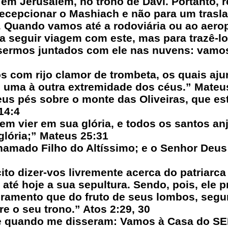
 em Jerusalém, no trono de Davi. Portanto,
ecepcionar o Mashiach e não para um trasl
 Quando vamos até a rodoviária ou ao aero
 seguir viagem com este, mas para trazê-lo
 sermos juntados com ele nas nuvens: vamo
os com rijo clamor de trombeta, os quais aj
e uma à outra extremidade dos céus.” Mateu
eus pés sobre o monte das Oliveiras, que es
14:4
m vier em sua glória, e todos os santos anj
glória;” Mateus 25:31
hamado Filho do Altíssimo; e o Senhor Deus 
ito dizer-vos livremente acerca do patriarca
á até hoje a sua sepultura. Sendo, pois, ele
ramento que do fruto de seus lombos, segun
re o seu trono.” Atos 2:29, 30
e quando me disseram: Vamos à Casa do S