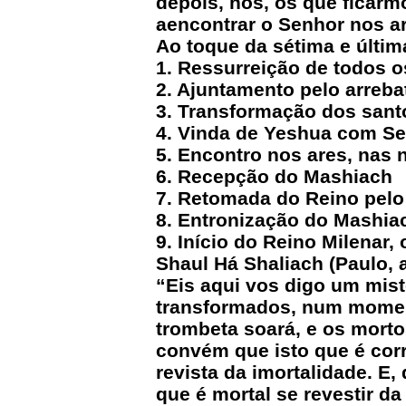
depois, nós, os que ficar
aencontrar o Senhor nos a
Ao toque da sétima e últim
1. Ressurreição de todos 
2. Ajuntamento pelo arreb
3. Transformação dos sant
4. Vinda de Yeshua com Se
5. Encontro nos ares, nas
6. Recepção do Mashiach
7. Retomada do Reino pelo
8. Entronização do Mashi
9. Início do Reino Milenar,
Shaul Há Shaliach (Paulo, 
“Eis aqui vos digo um mis
transformados, num momento
trombeta soará, e os morto
convém que isto que é corru
revista da imortalidade. E, 
que é mortal se revestir da