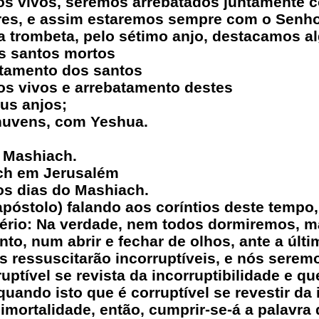
mos vivos, seremos arrebatados juntamente 
res, e assim estaremos sempre com o Senhor
a trombeta, pelo sétimo anjo, destacamos al
os santos mortos
atamento dos santos
os vivos e arrebatamento destes
us anjos;
 nuvens, com Yeshua.
 Mashiach.
ach em Jerusalém
 os dias do Mashiach.
apóstolo) falando aos coríntios deste tempo,
tério: Na verdade, nem todos dormiremos, 
, num abrir e fechar de olhos, ante a últi
s ressuscitarão incorruptíveis, e nós sere
ptível se revista da incorruptibilidade e qu
quando isto que é corruptível se revestir da i
 imortalidade, então, cumprir-se-á a palavra