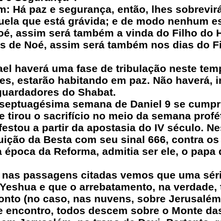
: Há paz e segurança, então, lhes sobrevirá
uela que está grávida; e de modo nenhum es
Noé, assim será também a vinda do Filho do
s de Noé, assim será também nos dias do 
ael haverá uma fase de tribulação neste tem
s, estarão habitando em paz. Não haverá, in
 guardadores do Shabat.
septuagésima semana de Daniel 9 se cumpriu
tirou o sacrifício no meio da semana profét
nifestou a partir da apostasia do IV século.
ição da Besta com seu sinal 666, contra os
a época da Reforma, admitia ser ele, o pap
 nas passagens citadas vemos que uma séri
 Yeshua e que o arrebatamento, na verdade, 
onto (no caso, nas nuvens, sobre Jerusalém
e encontro, todos descem sobre o Monte das 