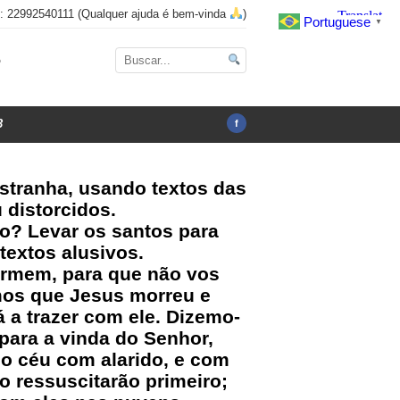
x: 22992540111 (Qualquer ajuda é bem-vinda
)
Portuguese
▼
o
3
f
stranha, usando textos das
 distorcidos.
o? Levar os santos para
extos alusivos.
dormem, para que não vos
mos que Jesus morreu e
a trazer com ele. Dizemo-
 para a vinda do Senhor,
 céu com alarido, e com
o ressuscitarão primeiro;