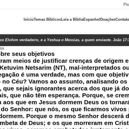
Pi
Início
Temas Bíblicos
Leia a Bíblia
Espanhol
Doações
Contat
ico Elohim verdadeiro, e a Yeshua o Messias, a quem enviaste. João 17:
vos
bre seus objetivos
am meios de justificar crenças de origem e
 Ketuvim Netsarim (NT), mal-interpretados ou
gação é uma verdade, mas com que objetiv
no Céu? Vamos ao assunto, analisando os t
, que sejais ignorantes acerca dos que já 
ais, que não têm esperança. Porque, se cre
 aos que em Jesus dormem Deus os tornará 
ra do Senhor: que nós, os que ficarmos vivos
dormem. Porque o mesmo Senhor descerá do
ombeta de Deus; e os que morreram em Crist