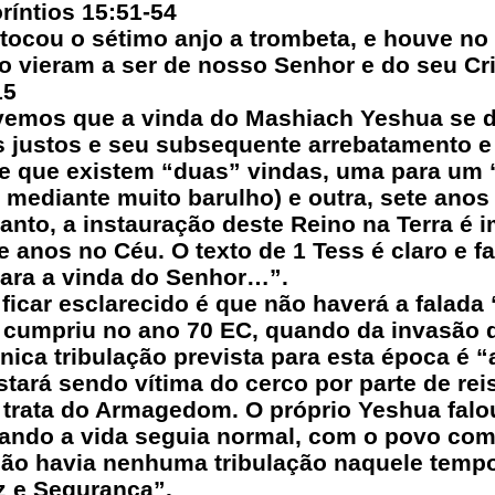
oríntios 15:51-54
tocou o sétimo anjo a trombeta, e houve no
 vieram a ser de nosso Senhor e do seu Cris
15
vemos que a vinda do Mashiach Yeshua se d
s justos e seu subsequente arrebatamento 
 de que existem “duas” vindas, uma para um “
 mediante muito barulho) e outra, sete anos 
tanto, a instauração deste Reino na Terra é 
 anos no Céu. O texto de 1 Tess é claro e f
ara a vinda do Senhor…”.
ficar esclarecido é que não haverá a falada 
e cumpriu no ano 70 EC, quando da invasão d
ica tribulação prevista para esta época é “
stará sendo vítima do cerco por parte de rei
e trata do Armagedom. O próprio Yeshua falo
uando a vida seguia normal, com o povo co
o havia nenhuma tribulação naquele tempo.
z e Segurança”.