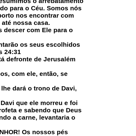
 resumimos o arrebatamento
ado para o Céu. Somos nós
porto nos encontrar com
 até nossa casa.
s descer com Ele para o
untarão os seus escolhidos
s 24:31
tá defronte de Jerusalém
os, com ele, então, se
lhe dará o trono de Davi,
 Davi que ele morreu e foi
 profeta e sabendo que Deus
do a carne, levantaria o
ENHOR! Os nossos pés