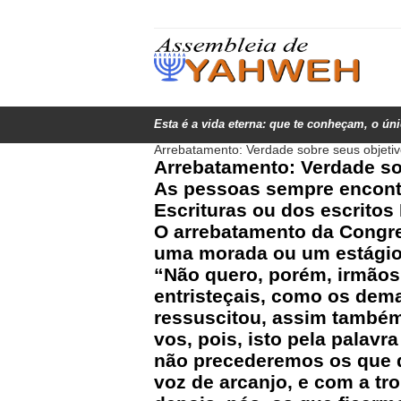
Esta é a vida eterna: que te conheçam, o ún
Arrebatamento: Verdade sobre seus objeti
Arrebatamento: Verdade so
As pessoas sempre encontr
Escrituras ou dos escritos
O arrebatamento da Congre
uma morada ou um estágio 
“Não quero, porém, irmãos
entristeçais, como os dem
ressuscitou, assim também
vos, pois, isto pela palav
não precederemos os que 
voz de arcanjo, e com a tr