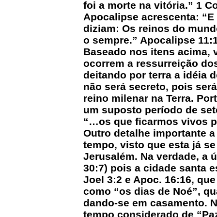
foi a morte na vitória.” 1 C
Apocalipse acrescenta: “E 
diziam: Os reinos do mundo
o sempre.” Apocalipse 11:
Baseado nos itens acima, 
ocorrem a ressurreição do
deitando por terra a idéia
não será secreto, pois será
reino milenar na Terra. Por
um suposto período de sete
“…os que ficarmos vivos p
Outro detalhe importante a 
tempo, visto que esta já s
Jerusalém. Na verdade, a ún
30:7) pois a cidade santa e
Joel 3:2 e Apoc. 16:16, qu
como “os dias de Noé”, q
dando-se em casamento. Nã
tempo considerado de “Pa