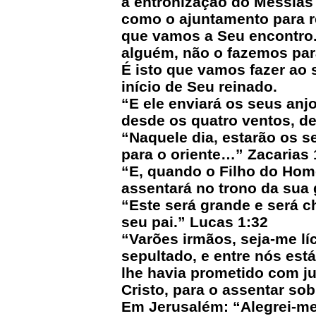
a entronização do Messias
como o ajuntamento para r
que vamos a Seu encontro.
alguém, não o fazemos para
É isto que vamos fazer ao
início de Seu reinado.
“E ele enviará os seus anj
desde os quatro ventos, d
“Naquele dia, estarão os s
para o oriente…” Zacarias 
“E, quando o Filho do Home
assentará no trono da sua 
“Este será grande e será c
seu pai.” Lucas 1:32
“Varões irmãos, seja-me líc
sepultado, e entre nós est
lhe havia prometido com ju
Cristo, para o assentar sob
Em Jerusalém: “Alegrei-m