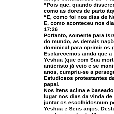
“Pois que, quando disserem
como as dores de parto àq
“E, como foi nos dias de 
E, como aconteceu nos dia
17:26
Portanto, somente para Isr
do mundo, as demais naçõe
dominical para oprimir os
Esclarecemos ainda que a 
Yeshua (que com Sua morte 
anticristo já veio e se ma
anos, cumpriu-se a persegu
Estudiosos protestantes d
papal.
Nos itens acima e baseado
lugar nos dias da vinda de
juntar os escolhidosnum p
Yeshua e Seus anjos. Dest