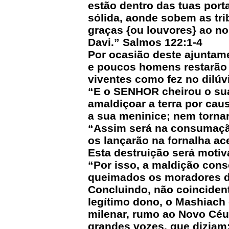
estão dentro das tuas por
sólida, aonde sobem as tr
graças {ou louvores} ao no
Davi.” Salmos 122:1-4
Por ocasião deste ajuntam
e poucos homens restarão n
viventes como fez no dilúv
“E o SENHOR cheirou o sua
amaldiçoar a terra por c
a sua meninice; nem tornare
“Assim será na consumação
os lançarão na fornalha ace
Esta destruição será mot
“Por isso, a maldição cons
queimados os moradores da
Concluindo, não coinciden
legítimo dono, o Mashiach 
milenar, rumo ao Novo Céu 
grandes vozes, que diziam: