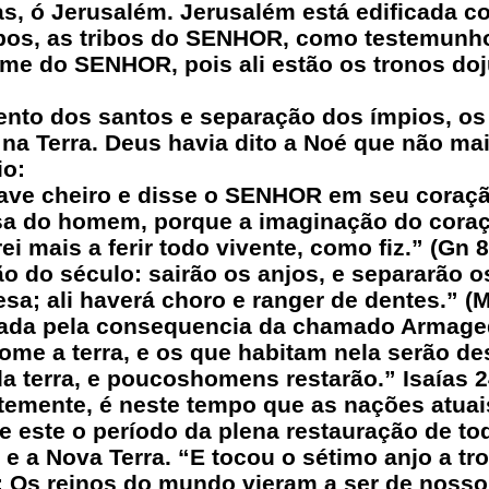
tas, ó Jerusalém. Jerusalém está edificada
ibos, as tribos do SENHOR, como testemunho
me do SENHOR, pois ali estão os tronos doj
ento dos santos e separação dos ímpios, os
a Terra. Deus havia dito a Noé que não mais
io:
ve cheiro e disse o SENHOR em seu coração
ausa do homem, porque a imaginação do cor
i mais a ferir todo vivente, como fiz.” (Gn 8
 do século: sairão os anjos, e separarão os
sa; ali haverá choro e ranger de dentes.” (Mt
ivada pela consequencia da chamado Armag
ome a terra, e os que habitam nela serão de
 terra, e poucoshomens restarão.” Isaías 2
temente, é neste tempo que as nações atuai
e este o período da plena restauração de tod
e a Nova Terra. “E tocou o sétimo anjo a t
 Os reinos do mundo vieram a ser de nosso 