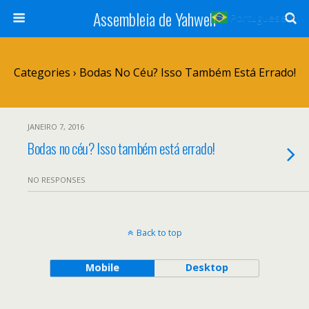
Assembleia de Yahweh
Portuguese
▼
Categories ›
Bodas No Céu? Isso Também Está Errado!
JANEIRO 7, 2016
Bodas no céu? Isso também está errado!
NO RESPONSES
Back to top
Mobile
Desktop