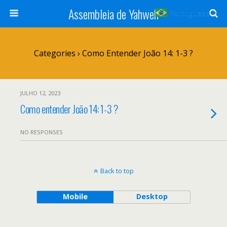
Assembleia de Yahweh
Portuguese
▼
Categories ›
Como Entender João 14: 1-3 ?
JULHO 12, 2023
Como entender João 14: 1-3 ?
NO RESPONSES
Back to top
Mobile
Desktop