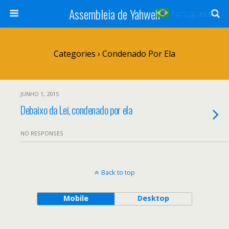
Assembleia de Yahweh
Portuguese
▼
Categories ›
Condenado Por Ela
JUNHO 1, 2015
Debaixo da Lei, condenado por ela
NO RESPONSES
Back to top
Mobile
Desktop