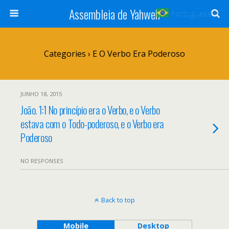
Assembleia de Yahweh
Portuguese
▼
Categories ›
E O Verbo Era Poderoso
JUNHO 18, 2015
João. 1:1 No princípio era o Verbo, e o Verbo
estava com o Todo-poderoso, e o Verbo era
Poderoso
NO RESPONSES
Back to top
Mobile
Desktop