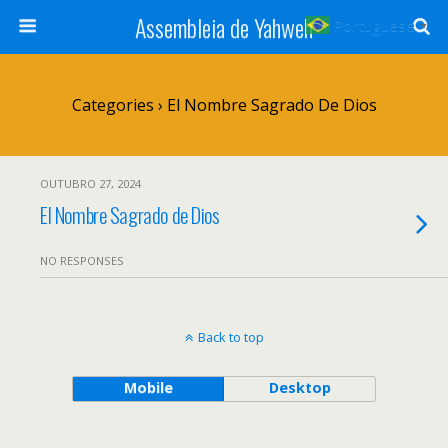
Assembleia de Yahweh
Portuguese
▼
Categories ›
El Nombre Sagrado De Dios
OUTUBRO 27, 2024
El Nombre Sagrado de Dios
NO RESPONSES
Back to top
Mobile
Desktop