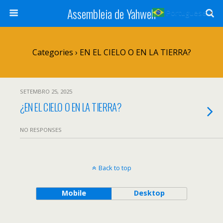
Assembleia de Yahweh
Portuguese
▼
Categories ›
EN EL CIELO O EN LA TIERRA?
SETEMBRO 25, 2025
¿EN EL CIELO O EN LA TIERRA?
NO RESPONSES
Back to top
Mobile
Desktop