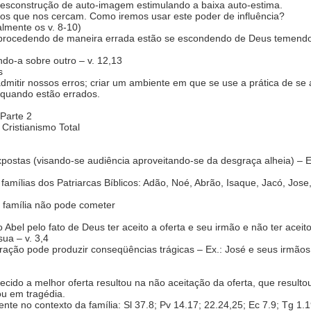
 desconstrução de auto-imagem estimulando a baixa auto-estima.
os que nos cercam. Como iremos usar este poder de influência?
almente os v. 8-10)
o procedendo de maneira errada estão se escondendo de Deus temendo
do-a sobre outro – v. 12,13
s
itir nossos erros; criar um ambiente em que se use a prática de se a
 quando estão errados.
Parte 2
Cristianismo Total
postas (visando-se audiência aproveitando-se da desgraça alheia) – E
mílias dos Patriarcas Bíblicos: Adão, Noé, Abrão, Isaque, Jacó, Jose,
 família não pode cometer
Abel pelo fato de Deus ter aceito a oferta e seu irmão e não ter aceito
sua – v. 3,4
ração pode produzir conseqüências trágicas – Ex.: José e seus irmãos
cido a melhor oferta resultou na não aceitação da oferta, que resultou 
ou em tragédia.
nte no contexto da família: Sl 37.8; Pv 14.17; 22.24,25; Ec 7.9; Tg 1.1