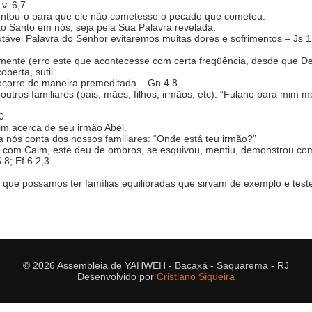
v. 6,7
ientou-o para que ele não cometesse o pecado que cometeu.
to Santo em nós, seja pela Sua Palavra revelada.
vel Palavra do Senhor evitaremos muitas dores e sofrimentos – Js 1.8
almente (erro este que acontecesse com certa freqüência, desde que 
berta, sutil.
 ocorre de maneira premeditada – Gn 4.8
 outros familiares (pais, mães, filhos, irmãos, etc): “Fulano para mim m
0
m acerca de seu irmão Abel.
nós conta dos nossos familiares: “Onde está teu irmão?”
a com Caim, este deu de ombros, se esquivou, mentiu, demonstrou co
.8; Ef 6.2,3
 que possamos ter famílias equilibradas que sirvam de exemplo e tes
© 2026 Assembleia de YAHWEH - Bacaxá - Saquarema - RJ
Desenvolvido por
Cristiano Siqueira