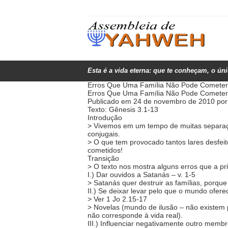
Esta é a vida eterna: que te conheçam, o ún
Erros Que Uma Família Não Pode Cometer
Erros Que Uma Família Não Pode Cometer 
Publicado em 24 de novembro de 2010 por 
Texto: Gênesis 3.1-13
Introdução
> Vivemos em um tempo de muitas separaçõ
conjugais.
> O que tem provocado tantos lares desfeit
cometidos!
Transição
> O texto nos mostra alguns erros que a p
I.) Dar ouvidos a Satanás – v. 1-5
> Satanás quer destruir as famílias, porqu
II.) Se deixar levar pelo que o mundo oferec
> Ver 1 Jo 2.15-17
> Novelas (mundo de ilusão – não existem
não corresponde à vida real).
III.) Influenciar negativamente outro membro