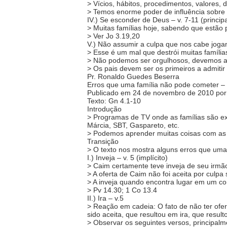
> Vícios, hábitos, procedimentos, valores,
> Temos enorme poder de influência sobre 
IV.) Se esconder de Deus – v. 7-11 (princip
> Muitas famílias hoje, sabendo que estã
> Ver Jo 3.19,20
V.) Não assumir a culpa que nos cabe jogan
> Esse é um mal que destrói muitas família
> Não podemos ser orgulhosos, devemos adm
> Os pais devem ser os primeiros a admitir
Pr. Ronaldo Guedes Beserra
Erros que uma família não pode cometer – 
Publicado em 24 de novembro de 2010 por 
Texto: Gn 4.1-10
Introdução
> Programas de TV onde as famílias são ex
Márcia, SBT, Gaspareto, etc.
> Podemos aprender muitas coisas com as fa
Transição
> O texto nos mostra alguns erros que uma
I.) Inveja – v. 5 (implícito)
> Caim certamente teve inveja de seu irmão 
> A oferta de Caim não foi aceita por culpa 
> A inveja quando encontra lugar em um co
> Pv 14.30; 1 Co 13.4
II.) Ira – v.5
> Reação em cadeia: O fato de não ter ofere
sido aceita, que resultou em ira, que result
> Observar os seguintes versos, principalme