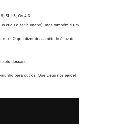
; Sl 1.3; Os 4.6.
Deus criou o ser humano), mas também é um
orreu”! O que dizer dessa atitude à luz de
mpleto descaso.
temunho para outros. Que Deus nos ajude!