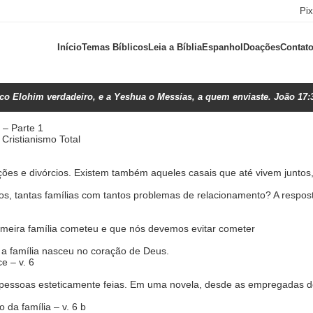
Pi
Início
Temas Bíblicos
Leia a Bíblia
Espanhol
Doações
Contat
ico Elohim verdadeiro, e a Yeshua o Messias, a quem enviaste. João 17:
– Parte 1
Cristianismo Total
es e divórcios. Existem também aqueles casais que até vivem juntos
os, tantas famílias com tantos problemas de relacionamento? A respost
rimeira família cometeu e que nós devemos evitar cometer
e a família nasceu no coração de Deus.
e – v. 6
 pessoas esteticamente feias. Em uma novela, desde as empregadas do
 da família – v. 6 b