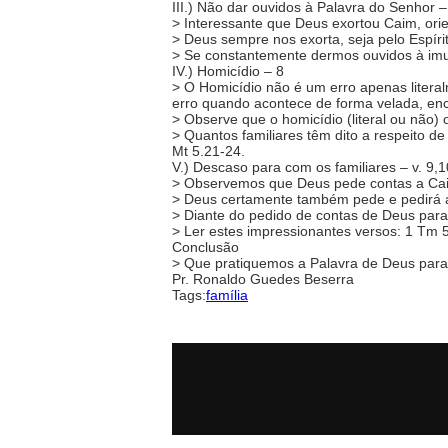
III.) Não dar ouvidos à Palavra do Senhor – 
> Interessante que Deus exortou Caim, or
> Deus sempre nos exorta, seja pelo Espíri
> Se constantemente dermos ouvidos à imutá
IV.) Homicídio – 8
> O Homicídio não é um erro apenas liter
erro quando acontece de forma velada, enco
> Observe que o homicídio (literal ou não)
> Quantos familiares têm dito a respeito de
Mt 5.21-24.
V.) Descaso para com os familiares – v. 9,1
> Observemos que Deus pede contas a Cai
> Deus certamente também pede e pedirá a 
> Diante do pedido de contas de Deus par
> Ler estes impressionantes versos: 1 Tm 5
Conclusão
> Que pratiquemos a Palavra de Deus para
Pr. Ronaldo Guedes Beserra
Tags:
família