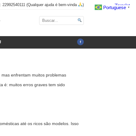
x: 22992540111 (Qualquer ajuda é bem-vinda
)
Portuguese
▼
o
3
f
, mas enfrentam muitos problemas
a é: muitos erros graves tem sido
mésticas até os ricos são modelos. Isso