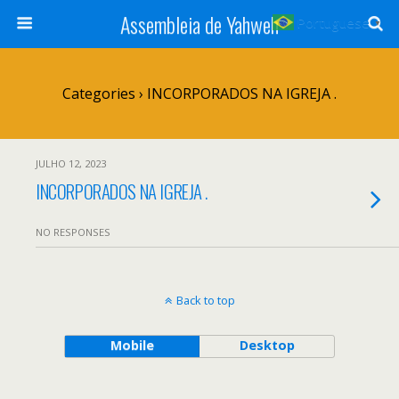
Assembleia de Yahweh
Portuguese
▼
Categories ›
INCORPORADOS NA IGREJA .
JULHO 12, 2023
INCORPORADOS NA IGREJA .
NO RESPONSES
Back to top
Mobile
Desktop