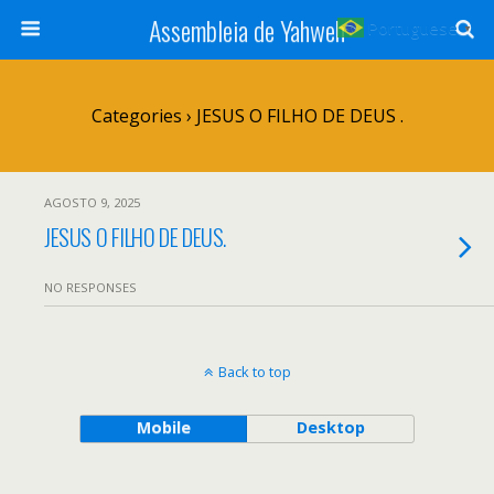
Assembleia de Yahweh
Portuguese
▼
Categories ›
JESUS O FILHO DE DEUS .
AGOSTO 9, 2025
JESUS O FILHO DE DEUS.
NO RESPONSES
Back to top
Mobile
Desktop