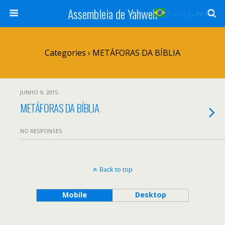
Assembleia de Yahweh
Portuguese
▼
Categories ›
METÁFORAS DA BÍBLIA
JUNHO 9, 2015
METÁFORAS DA BÍBLIA
NO RESPONSES
Back to top
Mobile
Desktop