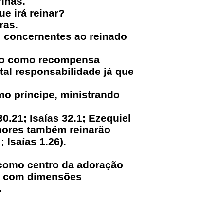
inas.
e irá reinar?
ras.
s concernentes ao reinado
nio como recompensa
tal responsabilidade já que
mo príncipe, ministrando
.21; Isaías 32.1; Ezequiel
enores também reinarão
 Isaías 1.26).
 como centro da adoração
s, com dimensões
.