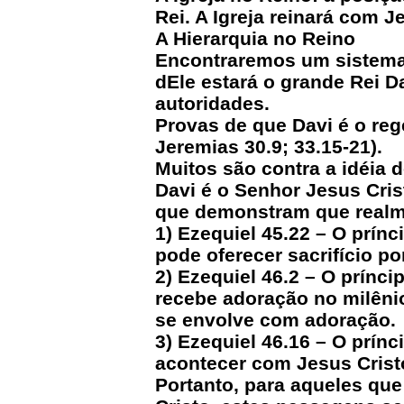
Rei. A Igreja reinará com J
A Hierarquia no Reino
Encontraremos um sistema h
dEle estará o grande Rei D
autoridades.
Provas de que Davi é o rege
Jeremias 30.9; 33.15-21).
Muitos são contra a idéia d
Davi é o Senhor Jesus Cris
que demonstram que realmen
1) Ezequiel 45.22 – O prín
pode oferecer sacrifício p
2) Ezequiel 46.2 – O prínc
recebe adoração no milênio
se envolve com adoração.
3) Ezequiel 46.16 – O prínc
acontecer com Jesus Crist
Portanto, para aqueles que