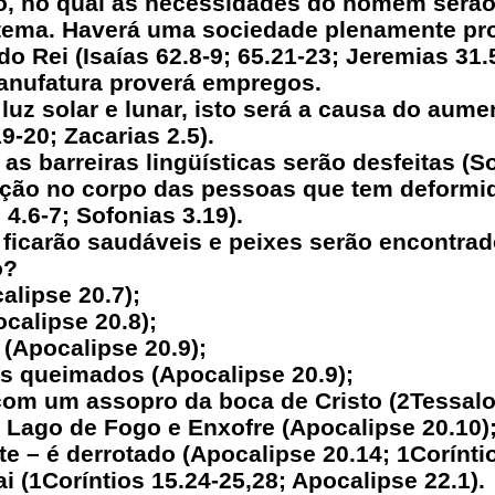
to, no qual as necessidades do homem serã
stema. Haverá uma sociedade plenamente pro
 Rei (Isaías 62.8-9; 65.21-23; Jeremias 31.5
anufatura proverá empregos.
uz solar e lunar, isto será a causa do aume
19-20; Zacarias 2.5).
 as barreiras lingüísticas serão desfeitas (So
ção no corpo das pessoas que tem deformida
 4.6-7; Sofonias 3.19).
ficarão saudáveis e peixes serão encontrados
o?
alipse 20.7);
calipse 20.8);
(Apocalipse 20.9);
os queimados (Apocalipse 20.9);
com um assopro da boca de Cristo (2Tessalo
 Lago de Fogo e Enxofre (Apocalipse 20.10)
te – é derrotado (Apocalipse 20.14; 1Coríntio
i (1Coríntios 15.24-25,28; Apocalipse 22.1).