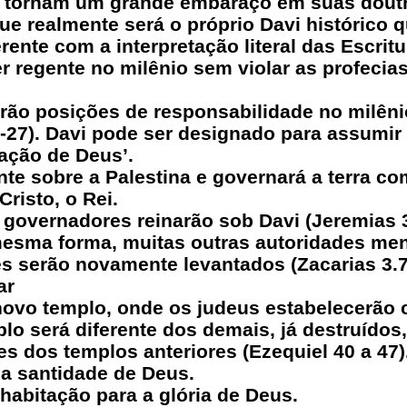
e tornam um grande embaraço em suas doutr
e realmente será o próprio Davi histórico qu
ente com a interpretação literal das Escritu
r regente no milênio sem violar as profecia
terão posições de responsabilidade no milê
-27). Davi pode ser designado para assumir 
ação de Deus’.
te sobre a Palestina e governará a terra co
risto, o Rei.
overnadores reinarão sob Davi (Jeremias 30
 mesma forma, muitas outras autoridades m
es serão novamente levantados (Zacarias 3.7;
ar
novo templo, onde os judeus estabelecerão
plo será diferente dos demais, já destruído
es dos templos anteriores (Ezequiel 40 a 47)
 a santidade de Deus.
 habitação para a glória de Deus.