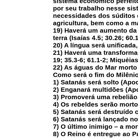
sistema econômico perfei
por seu trabalho nesse si
necessidades dos súditos do
agricultura, bem como a m
19) Haverá um aumento da l
terra (Isaías 4.5; 30.26; 60.
20) A língua será unificada,
21) Haverá uma transforma
19; 35.3-6; 61.1-2; Miquéias
22) As águas do Mar morto 
Como será o fim do Milêni
1) Satanás será solto (Apoc
2) Enganará multidões (Apo
3) Promoverá uma rebelião 
4) Os rebeldes serão mort
5) Satanás será destruído 
6) Satanás será lançado no
7) O último inimigo – a mor
8) O Reino é entregue ao Pa