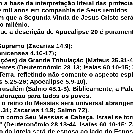
 a base da interpretação literal das profeci
e mil anos em companhia de Seus remidos.
am que a Segunda Vinda de Jesus Cristo será 
o milênio.
que a descrição de Apocalipse 20 é purament
Supremo (Zacarias 14.9);
onicenses 4.16-17);
ções) da Grande Tribulação (Mateus 25.31-4
ntes (Deuteronômio 28.13; Isaías 60.10-15; 
Terra, refletindo não somente o aspecto esp
s 5.25-26; Apocalipse 5.9-10).
rusalém (Salmo 48.1-3). Biblicamente, a Pal
 adoração para todos os povos.
 o reino do Messias será universal abrange
.31; Zacarias 14.9; Salmo 72).
sto como Seu Messias e Cabeça, Israel se tor
(Deuteronômio 28.13-44; Isaías 60.10-15; Za
ão da Igreja será de esposa ao lado do Espos