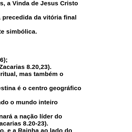
as, a Vinda de Jesus Cristo
precedida da vitória final
e simbólica.
6);
Zacarias 8.20,23).
iritual, mas também o
estina é o centro geográfico
ndo o mundo inteiro
nará a nação líder do
carias 8.20-23).
o, e a Rainha ao lado do