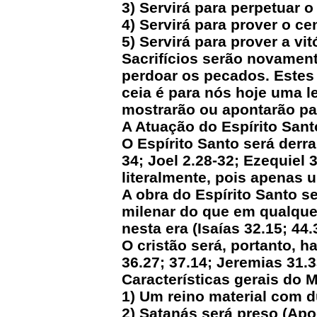
3) Servirá para perpetuar o
4) Servirá para prover o ce
5) Servirá para prover a vi
Sacrifícios serão novament
perdoar os pecados. Estes 
ceia é para nós hoje uma l
mostrarão ou apontarão para
A Atuação do Espírito Sant
O Espírito Santo será derr
34; Joel 2.28-32; Ezequiel
literalmente, pois apenas 
A obra do Espírito Santo s
milenar do que em qualquer
nesta era (Isaías 32.15; 44.
O cristão será, portanto, 
36.27; 37.14; Jeremias 31.3
Características gerais do M
1) Um reino material com d
2) Satanás será preso (Apoc