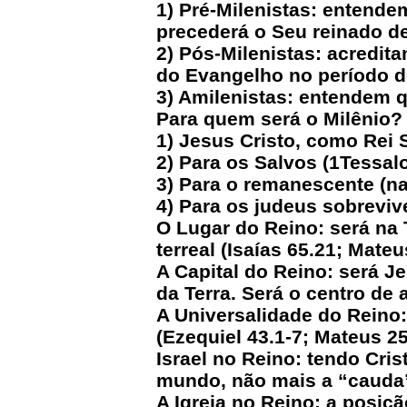
1) Pré-Milenistas: entendem
precederá o Seu reinado d
2) Pós-Milenistas: acredit
do Evangelho no período d
3) Amilenistas: entendem 
Para quem será o Milênio?
1) Jesus Cristo, como Rei 
2) Para os Salvos (1Tessal
3) Para o remanescente (na
4) Para os judeus sobrevive
O Lugar do Reino: será na 
terreal (Isaías 65.21; Mateu
A Capital do Reino: será Je
da Terra. Será o centro de
A Universalidade do Reino:
(Ezequiel 43.1-7; Mateus 25
Israel no Reino: tendo Cri
mundo, não mais a “cauda” 
A Igreja no Reino: a posiç