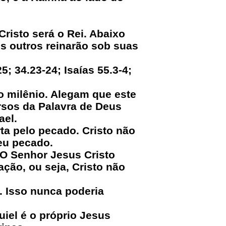
risto será o Rei. Abaixo
is outros reinarão sob suas
; 34.23-24; Isaías 55.3-4;
no milênio. Alegam que este
ersos da Palavra de Deus
ael.
ta pelo pecado. Cristo não
teu pecado.
 O Senhor Jesus Cristo
ção, ou seja, Cristo não
s. Isso nunca poderia
iel é o próprio Jesus