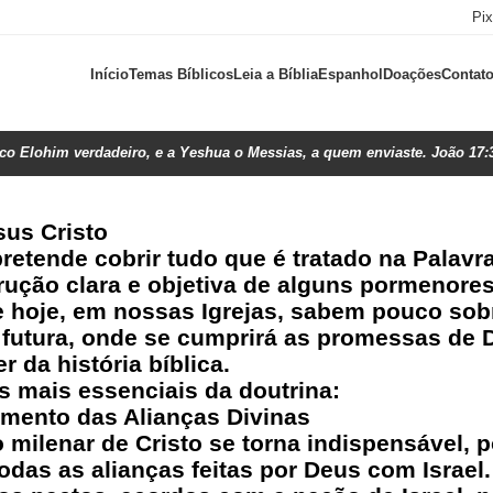
Pi
Início
Temas Bíblicos
Leia a Bíblia
Espanhol
Doações
Contat
ico Elohim verdadeiro, e a Yeshua o Messias, a quem enviaste. João 17:
sus Cristo
etende cobrir tudo que é tratado na Palavra
trução clara e objetiva de alguns pormenore
de hoje, em nossas Igrejas, sabem pouco sob
a futura, onde se cumprirá as promessas de 
r da história bíblica.
s mais essenciais da doutrina:
imento das Alianças Divinas
 milenar de Cristo se torna indispensável,
das as alianças feitas por Deus com Israel