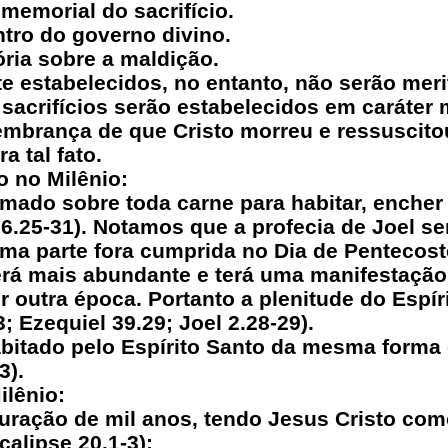
 memorial do sacrifício.
ntro do governo divino.
tória sobre a maldição.
e estabelecidos, no entanto, não serão merit
sacrifícios serão estabelecidos em caráter
embrança de que Cristo morreu e ressuscitou
 tal fato.
o no Milênio:
amado sobre toda carne para habitar, encher 
 36.25-31). Notamos que a profecia de Joel s
uma parte fora cumprida no Dia de Pentecost
erá mais abundante e terá uma manifestação
 outra época. Portanto a plenitude do Espí
3; Ezequiel 39.29; Joel 2.28-29).
habitado pelo Espírito Santo da mesma forma
3).
ilênio:
uração de mil anos, tendo Jesus Cristo como
alipse 20.1-3);