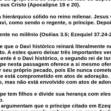
esus Cristo (Apocalipse 19 e 20).
ierárquico sólido no reino milenar. Jesus C
avi, como sendo o regente, o príncipe. Depo
nte no milênio (Oséias 3.5; Ezequiel 37.24-25
e que o Davi histórico reinará literalmente 
to. A estes quero deixar três importantes v
te é o Davi histórico, o segundo rei de Isr
cipe nesta passagem oferece a si mesmo ofer
or seu próprio pecado, pois Ele nunca come
ipe está comprometido em atos de adoração.
, mas não está envolvido com atos de adora
ipe tem filhos e divide sua herança com ele
o.
 argumentam que o príncipe citado em Ezequ