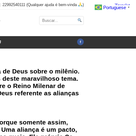
x: 22992540111 (Qualquer ajuda é bem-vinda
)
Portuguese
▼
o
3
f
 de Deus sobre o milênio.
s deste maravilhoso tema.
re o Reino Milenar de
Deus referente as alianças
 porque somente assim,
. Uma aliança é um pacto,