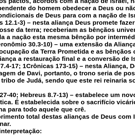
os pactos, acordos com a nação de Israel, n
ependente do homem obedecer a Deus ou nã
ondicionais de Deus para com a nação de Isr
s 12.1-3) – nesta aliança Deus promete faz
posse da terra; receberiam as bênçãos unive
oda a nação esta mesma bênção por intermédi
teronômio 30.3-10) – uma extensão da Alian
a ocupação da Terra Prometida e as bênçãos 
ança a restauração final e a conversão de I
7.4-17; 1Crônicas 173-15) – nesta Aliança, 
hagem de Davi, portanto, o trono seria de po
tribo de Judá, sendo que este rei reinaria
27-40; Hebreus 8.7-13) – estabelece um nov
ca. É estabelecida sobre o sacrifício vicári
na para todo aquele que crê.
rimento total destas alianças de Deus com 
nar.
interpretação: