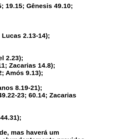
5; 19.15; Gênesis 49.10;
; Lucas 2.13-14);
l 2.23);
1; Zacarias 14.8);
2; Amós 9.13);
anos 8.19-21);
9.22-23; 60.14; Zacarias
44.31);
dade, mas haverá um