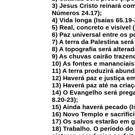
3) Jesus Cristo reinará com
Números 24.17);
4) Vida longa (Isaías 65.19-
5) Real, concreto e visível 
6) Paz universal entre os p
7) A terra da Palestina ser
8) A topografia será alterad
9) As chuvas cairão trazend
10) As fontes e mananciais
11) A terra produzirá abund
12) Haverá paz e justiça em
13) Haverá paz até na cria
14) O Evangelho será prega
8.20-23);
15) Ainda haverá pecado (I
16) Novo Templo e sacrifíci
17) Os salvos estarão em g
18) Trabalho. O período do