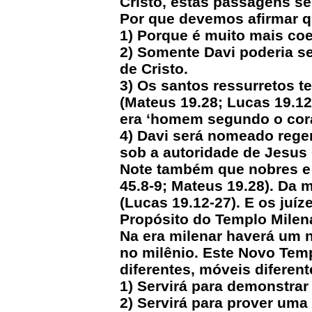
Cristo, estas passagens s
Por que devemos afirmar qu
1) Porque é muito mais coer
2) Somente Davi poderia se
de Cristo.
3) Os santos ressurretos 
(Mateus 19.28; Lucas 19.12
era ‘homem segundo o cor
4) Davi será nomeado regen
sob a autoridade de Jesus C
Note também que nobres e g
45.8-9; Mateus 19.28). Da
(Lucas 19.12-27). E os juíz
Propósito do Templo Milen
Na era milenar haverá um 
no milênio. Este Novo Tem
diferentes, móveis diferent
1) Servirá para demonstrar
2) Servirá para prover uma