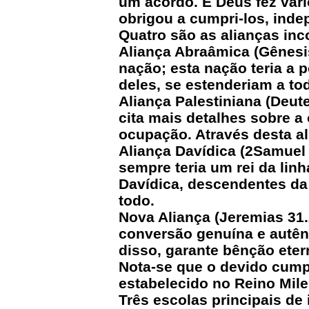
um acordo. E Deus fez vári
obrigou a cumpri-los, ind
Quatro são as alianças inc
Aliança Abraâmica (Gênesi
nação; esta nação teria a 
deles, se estenderiam a t
Aliança Palestiniana (Deu
cita mais detalhes sobre 
ocupação. Através desta ali
Aliança Davídica (2Samuel 
sempre teria um rei da lin
Davídica, descendentes da 
todo.
Nova Aliança (Jeremias 31.
conversão genuína e autênti
disso, garante bênção eter
Nota-se que o devido cump
estabelecido no Reino Mile
Três escolas principais de 