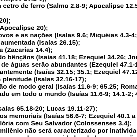
 cetro de ferro (Salmo 2.8-9; Apocalipse 12.
20);
(Apocalipse 20);
ovos e as nações (Isaías 9.6; Miquéias 4.3-4
á aumentada (Isaías 26.15);
a (Zacarias 14.4);
o bênçãos (Isaías 41.18; Ezequiel 34.26; Joe
 de águas serão abundantes (Ezequiel 47.1-1
antemente (Isaías 32.15; 35.1; Ezequiel 47.1
 plenitude (Isaías 32.16-17);
ção de modo geral (Isaías 11.6-9; 65.25; Rom
do em todo o mundo (Isaías 11.6-9; 14.1-2; 4
saías 65.18-20; Lucas 19.11-27);
os memoriais (Isaías 56.6-7; Ezequiel 40.1 a 
lória com Seu Salvador (Colossenses 3.4);
 milênio não será caracterizado por inativi