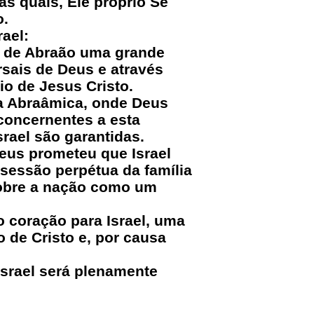
as quais, Ele próprio Se
o.
ael:
er de Abraão uma grande
rsais de Deus e através
o de Jesus Cristo.
ça Abraâmica, onde Deus
concernentes a esta
srael são garantidas.
Deus prometeu que Israel
ssessão perpétua da família
 sobre a nação como um
o coração para Israel, uma
o de Cristo e, por causa
Israel será plenamente