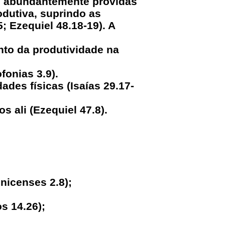
o abundantemente providas
dutiva, suprindo as
; Ezequiel 48.18-19). A
nto da produtividade na
fonias 3.9).
des físicas (Isaías 29.17-
 ali (Ezequiel 47.8).
nicenses 2.8);
;
s 14.26);