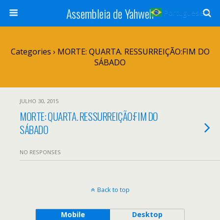
Assembleia de Yahweh
Portuguese
▼
Categories ›
MORTE: QUARTA. RESSURREIÇÃO:FIM DO
SÁBADO
JULHO 30, 2015
MORTE: QUARTA. RESSURREIÇÃO:FIM DO
SÁBADO
NO RESPONSES
Back to top
Mobile
Desktop