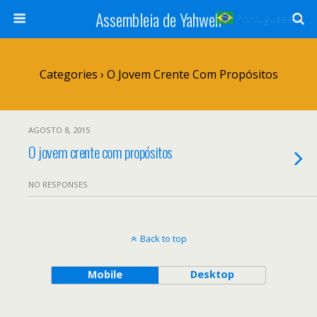
Assembleia de Yahweh
Portuguese
▼
Categories ›
O Jovem Crente Com Propósitos
AGOSTO 8, 2015
O jovem crente com propósitos
NO RESPONSES
Back to top
Mobile
Desktop