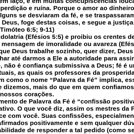
 em laço, e em muitas concupiscências louc
rdição e ruína. Porque o amor ao dinheiro é
alguns se desviaram da fé, e se traspassar
eus, foge destas coisas, e segue a justiça, 
Timóteo 6:5; 9-11)
dolatria (Efésios 5:5) e proibiu os crentes d
mensagem de imoralidade ou avareza (Efési
ue Deus trabalhe sozinho, quer dizer, Deus
har até darmos a Ele a autoridade para assi
é, não é confiança submissiva a Deus; fé é 
tuais, as quais os professores da prosperi
m como o nome “Palavra da Fé” implica, e
ue dizemos, mais do que em quem confiamos
nossos corações.
ento de Palavra da Fé é “confissão positiv
ativo. O que você diz, assim os mestres da 
ce com você. Suas confissões, especialmen
afirmados positivamente e sem qualquer dúv
bilidade de responder a tal pedido (como 