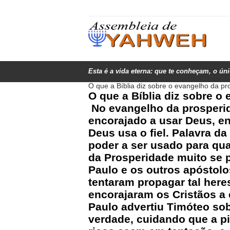
Esta é a vida eterna: que te conheçam, o ún
O que a Bíblia diz sobre o evangelho da p
O que a Bíblia diz sobre o
No evangelho da prosperida
encorajado a usar Deus, en
Deus usa o fiel. Palavra d
poder a ser usado para qu
da Prosperidade muito se pa
Paulo e os outros apóstolo
tentaram propagar tal here
encorajaram os Cristãos a e
Paulo advertiu Timóteo so
verdade, cuidando que a pi