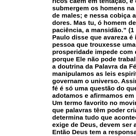
ricos caem em tentação, e
submergem os homens na pe
de males; e nessa cobiça 
dores. Mas tu, ó homem de D
paciência, a mansidão.” (1 
Paulo disse que avareza é i
pessoa que trouxesse uma 
prosperidade impede com q
porque Ele não pode trabal
a doutrina da Palavra da F
manipulamos as leis espiri
governam o universo. Assi
fé é só uma questão do q
adotamos e afirmamos em 
Um termo favorito no movim
que palavras têm poder cri
determina tudo que aconte
exige de Deus, devem ser 
Então Deus tem a responsa