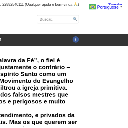
x: 22992540111 (Qualquer ajuda é bem-vinda
)
Portuguese
▼
o
3
f
vra da Fé”, o fiel é
justamente o contrário –
 Espírito Santo como um
 O Movimento do Evangelho
trou a igreja primitiva.
 dos falsos mestres que
sos e perigosos e muito
tendimento, e privados da
ais. Mas os que querem ser