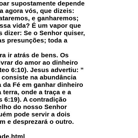
nçoar supostamente depende
a agora vós, que dizeis:
rataremos, e ganharemos;
ossa vida? É um vapor que
 dizer: Se o Senhor quiser,
as presunções; toda a
ra ir atrás de bens. Os
livrar do amor ao dinheiro
eo 6:10). Jesus advertiu: ”
o consiste na abundância
a da Fé em ganhar dinheiro
terra, onde a traça e a
6:19). A contradição
gelho do nosso Senhor
uém pode servir a dois
m e desprezará o outro.
ade.html