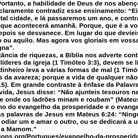
 Portanto, a habilidade de Deus de nos abe
 claramente contradiz esse ensinamento: “Ei
 tal cidade, e lá passaremos um ano, e cont
 que acontecerá amanhã. Porque, que é a v
pois se desvanece. Em lugar do que devíeis
o ou aquilo. Mas agora vos gloriais em voss
gna”.
ância de riquezas, a Bíblia nos adverte cont
líderes da igreja (1 Timóteo 3:3), devem se 
inheiro leva a várias formas de mal (1 Timót
s da avareza; porque a vida de qualquer nã
5). Em grande contraste à ênfase da Palavr
ida, Jesus disse: “Não ajunteis tesouros na 
 onde os ladrões minam e roubam” (Mateus 
sino do evangelho da prosperidade e o evan
as palavras de Jesus em Mateus 6:24: “Ning
odiar um e amar o outro, ou se dedicará a u
e a Mamom.”
tions.org/Portugues/evangelho-da-prosperid