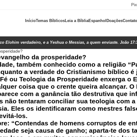
Pi
Início
Temas Bíblicos
Leia a Bíblia
Espanhol
Doações
Contat
ico Elohim verdadeiro, e a Yeshua o Messias, a quem enviaste. João 17:
rosperidade?
 evangelho da prosperidade?
de, também conhecido como a religião “Pala
quanto a verdade do Cristianismo bíblico é 
a Fé ou Teologia da Prosperidade enxerga o
alquer coisa que o crente queira alcançar.
rece com a ganância tão destrutiva que infil
s não tentaram conciliar sua teologia com a
sia. Eles os identificaram como mestres fal
vitá-los.
bre: “Contendas de homens corruptos de en
edade seja causa de ganho; aparta-te dos t