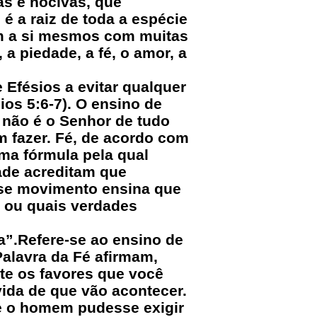
as e nocivas, que
 a raiz de toda a espécie
am a si mesmos com muitas
a piedade, a fé, o amor, a
e Efésios a evitar qualquer
os 5:6-7). O ensino de
 não é o Senhor de tudo
m fazer. Fé, de acordo com
uma fórmula pela qual
dade acreditam que
sse movimento ensina que
 ou quais verdades
a”.Refere-se ao ensino de
Palavra da Fé afirmam,
te os favores que você
ida de que vão acontecer.
se o homem pudesse exigir