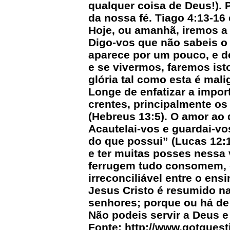
qualquer coisa de Deus!).
da nossa fé. Tiago 4:13-16
Hoje, ou amanhã, iremos a
Digo-vos que não sabeis o
aparece por um pouco, e de
e se vivermos, faremos ist
glória tal como esta é mali
Longe de enfatizar a import
crentes, principalmente os 
(Hebreus 13:5). O amor ao d
Acautelai-vos e guardai-vo
do que possui” (Lucas 12:1
e ter muitas posses nessa v
ferrugem tudo consomem, e
irreconciliável entre o en
Jesus Cristo é resumido n
senhores; porque ou há de 
Não podeis servir a Deus 
Fonte:
http://www.gotques