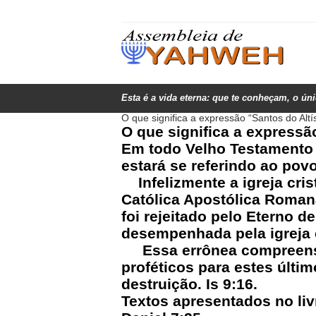
Esta é a vida eterna: que te conheçam, o ún
O que significa a expressão “Santos do Altí
O que significa a expressã
Em todo Velho Testamento 
estará se referindo ao povo
Infelizmente a igreja cris
Católica Apostólica Romana
foi rejeitado pelo Eterno 
desempenhada pela igreja c
Essa errônea compreensão
proféticos para estes últi
destruição. Is 9:16.
Textos apresentados no liv