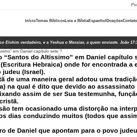
Pi
Início
Temas Bíblicos
Leia a Bíblia
Espanhol
Doações
Contat
ico Elohim verdadeiro, e a Yeshua o Messias, a quem enviaste. João 17:
ssimo” em Daniel capítulo sete ?
o “Santos do Altíssimo” em Daniel capítulo 
(Escritura Hebraica) onde for encontrada a 
 judeu (Israel).
tã de uma maneira geral adotou uma tradição
) na qual é dito que devido ao assassinato 
deixando assim de ser Sua testemunha, funç
ristã.
 tem ocasionado uma distorção na interp
mos dias conduzindo muitos (todos que assim
ro de Daniel que apontam para o povo judeu 