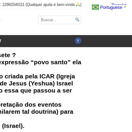
x: 22992540111 (Qualquer ajuda é bem-vinda
)
Portuguese
▼
o
3
f
sete ?
expressão “povo santo” ela
 criada pela ICAR (Igreja
de Jesus (Yeshua) Israel
ão essa que passou a ser
retação dos eventos
ilarem tal doutrina) para
(Israel).