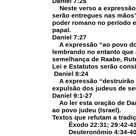
Daniel 7:25
Neste verso a expressão 
serão entregues nas mãos” 
poder romano no período e
papal.
Daniel 7:27
A expressão “ao povo dos 
lembrando no entanto que 
semelhança de Raabe, Rute
Lei e Estatutos serão cons
Daniel 8:24
A expressão “destruirão o
expulsão dos judeus de seu
Daniel 9:1-27
Ao ler esta oração de Dan
ao povo judeu (Israel).
Textos que refutam a tradiç
Êxodo 22:31; 29:42-43; 
Deuteronômio 4:34-40; 