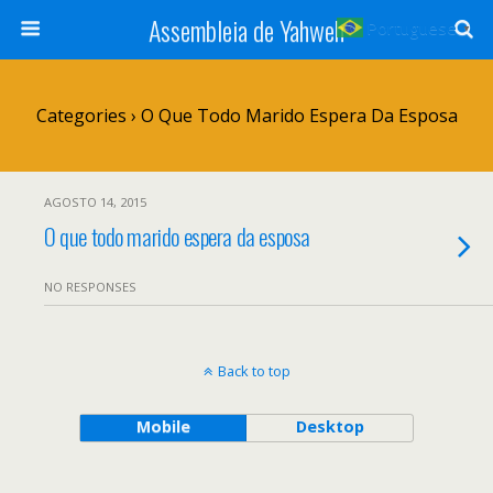
Assembleia de Yahweh
Portuguese
▼
Categories ›
O Que Todo Marido Espera Da Esposa
AGOSTO 14, 2015
O que todo marido espera da esposa
NO RESPONSES
Back to top
Mobile
Desktop