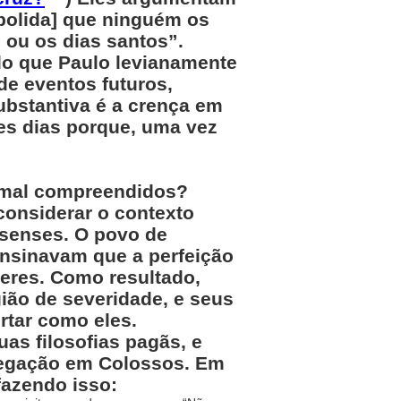
 abolida] que ninguém os
ou os dias santos”.
do que Paulo levianamente
e eventos futuros,
ubstantiva é a crença em
es dias porque, uma vez
s mal compreendidos?
considerar o contexto
ssenses. O povo de
 ensinavam que a perfeição
zeres. Como resultado,
ião de severidade, e seus
rtar como eles.
as filosofias pagãs, e
regação em Colossos. Em
fazendo isso: