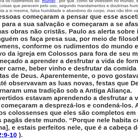
ara os rudimentos do
mundo
, por que, como se vivessem no mundo, 
 coisas que perecem pelo uso, segundo mandamentos e doutrinas hum
ta a si mesma, falsa humildade e abandono do corpo, mas não têm val
essoas começaram a pensar que esse ascet
 para a sua salvação e começaram a se afas
s obras não cristãs. Paulo as alerta sobr
uém os faça presa sua, por meio de filosofi
omens, conforme os rudimentos do mundo e
 da igreja em Colossos para fora de seu m
meçado a aprender a desfrutar a vida de fo
mer carne, beber vinho e desfrutar da comi
tas de Deus. Aparentemente, o povo gostava 
 até observavam as luas novas, festas que 
rnaram uma tradição sob a Antiga Aliança.
rtidos estavam aprendendo a desfrutar a v
começaram a desprezá-los e condená-los. 
aos colossenses que eles são completos e
as pagãs deste mundo. “Porque nele habita c
na], e estais perfeitos nele, que é a cabeça 
:9-10
).