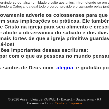
rvindo-se de falsa humildade e culto aos anjos, intrometendo-se em
tendo a Cabeça, da qual todo o corpo, provido e organizado pelas jun
novamente adverte os colossenses para que
em suas implicações ou práticas. Ele também
 Cristo na igreja para seu alimento e cresci
e abolir a observância do sábado e dos dia
is fortes de que a igreja primitiva guarda
á-los!
ões importantes dessas escrituras:
par com o que as pessoas no mundo pensa
as santos de Deus com
alegria
e gratidão po
© 2026 Assembleia de YAHWEH - Bacaxá - Saquarema - RJ
Desenvolvido por
Cristiano Siqueira