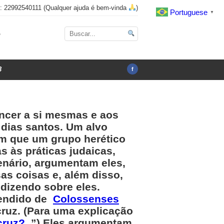
x: 22992540111 (Qualquer ajuda é bem-vinda
)
Portuguese
▼
o
3
f
ncer a si mesmas e aos
dias santos. Um alvo
m que um grupo herético
s às práticas judaicas,
nário, argumentam eles,
as coisas e, além disso,
dizendo sobre eles.
tendido de
Colossenses
cruz. (Para uma explicação
cruz?
”) Eles argumentam