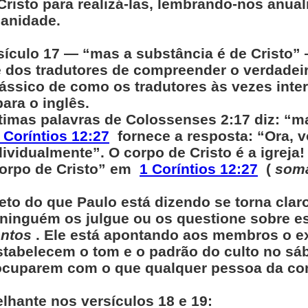
Cristo para realizá-las, lembrando-nos anu
anidade.
sículo 17 — “mas a substância é de Cristo”
 dos tradutores de compreender o verdadeir
ássico de como os tradutores às vezes inte
ara o inglês.
ltimas palavras de Colossenses 2:17 diz: “m
 Coríntios 12:27
fornece a resposta: “Ora, 
ividualmente”. O corpo de Cristo é a igreja
corpo de Cristo” em
1 Coríntios 12:27
(
soma
eto do que Paulo está dizendo se torna clar
ninguém os julgue ou os questione sobre 
entos
. Ele está apontando aos membros o e
 estabelecem o tom e o padrão do culto no sá
eocuparem com o que qualquer pessoa da c
lhante nos versículos 18 e 19: