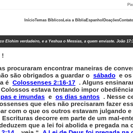
Pi
Início
Temas Bíblicos
Leia a Bíblia
Espanhol
Doações
Contat
ico Elohim verdadeiro, e a Yeshua o Messias, a quem enviaste. João 17:
 !
as procuraram encontrar maneiras de conve
 não são obrigados a guardar o
sábado
e os 
ca é
Colossenses 2:16-17
. Alguns ensinara
e Colossos estava tentando impor obediência
mpas e imundas
e
os dias santos
. Nesse ce
ossenses que eles não precisaram fazer ess
ar com o que os outros estavam julgando e 
 Escrituras decorre em parte de um mal-en
eduzem que a lei foi abolida e pregada na 
 2:14
, veja “
A Lei de Deus foi pregada na 