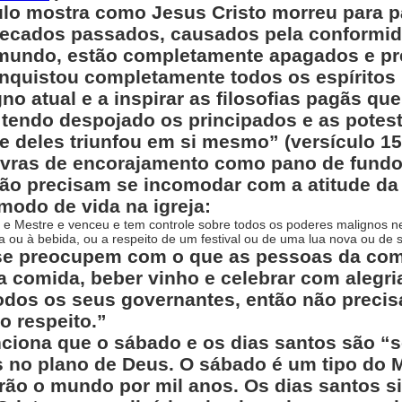
aulo mostra como Jesus Cristo morreu para 
pecados passados, causados pela conformi
te mundo, estão completamente apagados e p
onquistou completamente todos os espíritos
o atual e a inspirar as filosofias pagãs que
 tendo despojado os principados e as potes
 deles triunfou em si mesmo” (versículo 15
vras de encorajamento como pano de fundo,
 não precisam se incomodar com a atitude d
modo de vida na igreja:
or e Mestre e venceu e tem controle sobre todos os poderes malignos n
 ou à bebida, ou a respeito de um festival ou de uma lua nova ou de 
 se preocupem com o que as pessoas da co
comida, beber vinho e celebrar com alegria
odos os seus governantes, então não prec
 respeito.”
ciona que o sábado e os dias santos são “s
s no plano de Deus. O sábado é um tipo do 
rão o mundo por mil anos. Os dias santos s