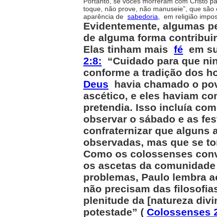
Portanto, se vocês morreram com Cristo p
toque, não prove, não manuseie”, que são
aparência de
sabedoria,
em religião impos
Evidentemente, algumas p
de alguma forma contribuir
Elas tinham mais
fé
em sua
2:8:
“Cuidado para que ning
conforme a tradição dos h
Deus
havia chamado o povo
ascético, e eles haviam co
pretendia. Isso incluía co
observar o sábado e as fes
confraternizar que alguns
observadas, mas que se to
Como os colossenses conve
os ascetas da comunidade 
problemas, Paulo lembra 
não precisam das filosofi
plenitude da [natureza divi
potestade” (
Colossenses 2