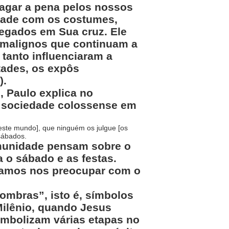
pagar a pena pelos nossos
dade com os costumes,
regados em Sua cruz. Ele
 malignos que continuam a
 tanto influenciaram a
tades, os expôs
).
 Paulo explica no
a sociedade colossense em
este mundo], que ninguém os julgue [os
sábados.
munidade pensam sobre o
 o sábado e as festas.
isamos nos preocupar com o
ombras”, isto é, símbolos
Milênio, quando Jesus
imbolizam várias etapas no