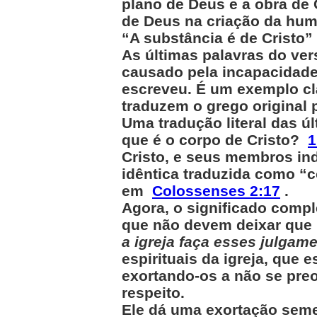
plano de Deus e a obra de 
de Deus na criação da hum
“A substância é de Cristo”
As últimas palavras do ver
causado pela incapacidade
escreveu. É um exemplo cl
traduzem o grego original p
Uma tradução literal das ú
que é o corpo de Cristo?
1
Cristo, e seus membros ind
idêntica traduzida como “
em
Colossenses 2:17
.
Agora, o significado compl
que não devem deixar que 
a igreja faça esses julgam
espirituais da igreja, que
exortando-os a não se pr
respeito.
Ele dá uma exortação seme