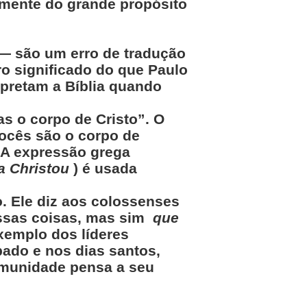
almente do grande propósito
 — são um erro de tradução
o significado do que Paulo
rpretam a Bíblia quando
as o corpo de Cristo”. O
vocês são o corpo de
! A expressão grega
 Christou
) é usada
o. Ele diz aos colossenses
essas coisas, mas sim
que
xemplo dos líderes
bado e nos dias santos,
omunidade pensa a seu