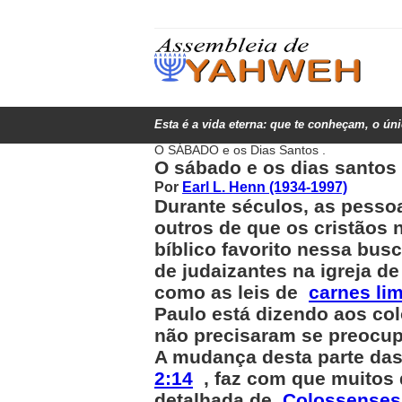
Esta é a vida eterna: que te conheçam, o ún
O SÁBADO e os Dias Santos .
O sábado e os dias santos
Por
Earl L. Henn (1934-1997)
Durante séculos, as pesso
outros de que os cristãos
bíblico favorito nessa bus
de judaizantes na igreja d
como as leis de
carnes li
Paulo está dizendo aos col
não precisaram se preocup
A mudança desta parte das
2:14
, faz com que muitos d
detalhada de
Colossenses