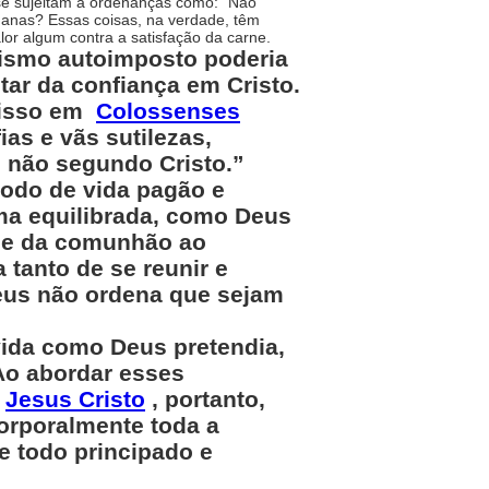
se sujeitam a ordenanças como: “Não
anas? Essas coisas, na verdade, têm
or algum contra a satisfação da carne.
ismo autoimposto poderia
tar da confiança em Cristo.
e isso em
Colossenses
as e vãs sutilezas,
 não segundo Cristo.”
odo de vida pagão e
rma equilibrada, como Deus
da e da comunhão ao
tanto de se reunir e
Deus não ordena que sejam
ida como Deus pretendia,
Ao abordar esses
m
Jesus Cristo
, portanto,
orporalmente toda a
de todo principado e