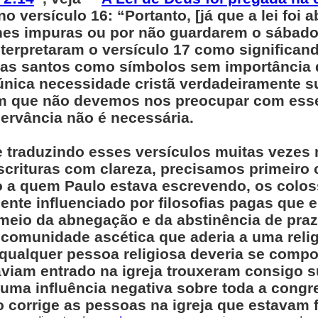
o versículo 16: “Portanto, [já que a lei foi
es impuras ou por não guardarem o sábado 
terpretaram o versículo 17 como significan
ias santos como símbolos sem importância d
única necessidade cristã verdadeiramente s
uem que não devemos nos preocupar com ess
ervância não é necessária.
e traduzindo esses versículos muitas veze
crituras com clareza, precisamos primeiro 
vo a quem Paulo estava escrevendo, os colo
mente influenciado por filosofias pagas que
 meio da abnegação e da abstinência de pra
comunidade ascética que aderia a uma relig
qualquer pessoa religiosa deveria se compo
iam entrado na igreja trouxeram consigo su
uma influência negativa sobre toda a cong
 corrige as pessoas na igreja que estavam 