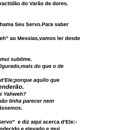
exactidão do Varão de dores.
chama Seu Servo.Para saber
eh” ao Messias,vamos ler desde
 mui sublime.
igurado,mais do que o de
d’Ele;porque aquilo que
enderão.
de Yahweh?
não tinha parecer nem
ássemos.
Servo”
e diz aqui acerca d’Ele:-
ndecido,e elevado,e mui