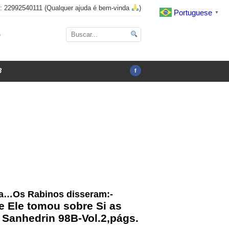
x: 22992540111 (Qualquer ajuda é bem-vinda
)
Portuguese
▼
o
3
f
nha…Os Rabinos disseram:-
e Ele tomou sobre Si as
 Sanhedrin 98B-Vol.2,págs.