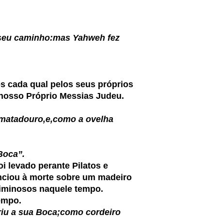
seu caminho:mas Yahweh fez
s cada qual pelos seus próprios
osso Próprio Messias Judeu.
o matadouro,e,como a ovelha
Boca”.
 levado perante Pilatos e
enciou à morte sobre um madeiro
riminosos naquele tempo.
empo.
briu a sua Boca;como cordeiro