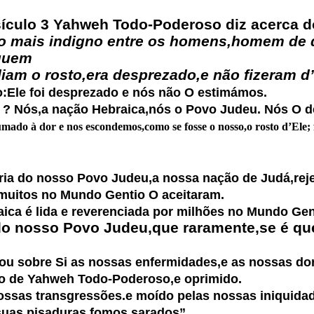
rsículo 3 Yahweh Todo-Poderoso diz acerca d
 o mais indigno entre os homens,homem de 
 quem
osto,era desprezado,e não fizeram d’E
io:Ele foi desprezado e nós não O estimámos.
a nação Hebraica,nós o Povo Judeu. Nós O des
 à dor e nos escondemos,como se fosse o nosso,o rosto d’Ele; f
aioria do nosso Povo Judeu,a nossa nação de Judá,r
tos no Mundo Gentio O aceitaram.
 é lida e reverenciada por milhões no Mundo Gen
o nosso Povo Judeu,que raramente,se é que
ou sobre Si as nossas enfermidades,e as nossas dor
de Yahweh Todo-Poderoso,e oprimido.
ssas transgressões.e moído pelas nossas iniquidade
as pisaduras fomos sarados”.