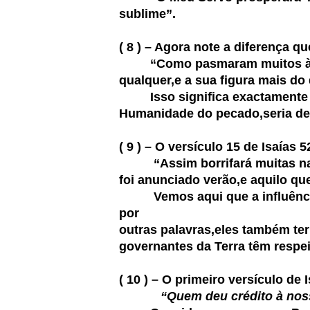
sublime”.
( 8 ) – Agora note a diferença qu
“Como pasmaram muitos à vista
qualquer,e a sua figura mais do
Isso significa exactamente o q
Humanidade do pecado,seria de t
( 9 ) – O versículo 15 de Isaías
“Assim borrifará muitas n
foi anunciado verão,e aquilo qu
Vemos aqui que a influênci
por
outras palavras,eles também te
governantes da Terra têm respei
( 10 ) – O primeiro versículo de
“Quem deu crédito à nos