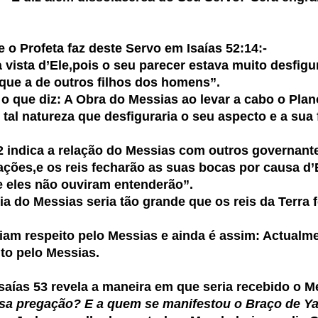
e o Profeta faz deste Servo em Isaías 52:14:-
 d’Ele,pois o seu parecer estava muito desfigur
 que a de outros filhos dos homens”.
ue diz: A Obra do Messias ao levar a cabo o Plan
al natureza que desfiguraria o seu aspecto e a sua 
 52 indica a relação do Messias com outros governant
ações,e os reis fecharão as suas bocas por causa d’
e eles não ouviram entenderão”.
a do Messias seria tão grande que os reis da Terra 
riam respeito pelo Messias e ainda é assim: Actual
to pelo Messias.
 Isaías 53 revela a maneira em que seria recebido o M
sa pregação? E a quem se manifestou o Braço de 