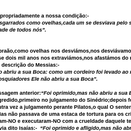
priadamente a nossa condição:-
garrados como ovelhas,cada um se desviava pelo 
e de todos nós”.
de Abraão,como ovelhas nos desviámos,nos desviávamo
is mil anos nos extraviámos,nos afastámos do n
escrição do Messias:-
o abriu a sua Boca: como um cordeiro foi levado a
iadores Ele não abriu a sua Boca”.
ssagem anterior:
“Foi oprimido,mas não abriu a sua 
ido,primeiro no julgamento do Sinédrio;depois foi
ra vez a julgamento perante Pilatos,o qual O sent
s não passava de uma estaca de tortura para os c
NO e executaram-NO com a crueldade daquele t
 dito Isaías:-
“Foi oprimido e afligido,mas não a