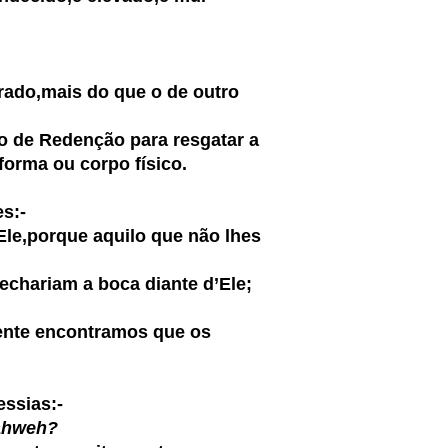
ado,mais do que o de outro
o de Redenção para resgatar a
forma ou corpo físico.
es:-
Ele,porque aquilo que não lhes
fechariam a boca diante d’Ele;
mente encontramos que os
essias:-
Yahweh?