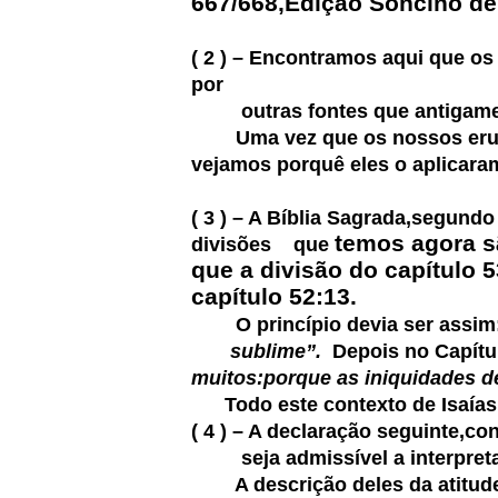
667/668,Edição Soncino de
( 2 ) – Encontramos aqui que os
por
outras fontes que antigamente
Uma vez que os nossos erudito
vejamos porquê eles o aplicara
( 3 ) – A Bíblia Sagrada,segundo
temos agora s
divisões que
que a divisão do capítulo 5
capítulo 52:13.
O princípio devia ser assim
sublime”.
Depois no Capítul
muitos:porque as iniquidades de
Todo este contexto de Isaías 5
( 4 ) – A declaração seguinte,c
seja admissível a interpretação 
A descrição deles da atitude 