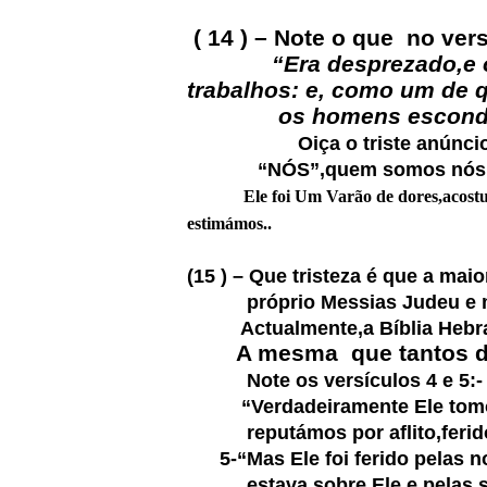
( 14 ) – Note o que no ve
“Era desprezado,e
trabalhos: e, como um de
os homens escondiam o r
Oiça o triste anúnc
“NÓS”,quem somos nós ? Nós,
Ele foi Um Varão de dores,acostumado
estimámos..
(15 ) – Que tristeza é que a m
próprio Messias Judeu e mui
Actualmente,a Bíblia Hebraica
A mesma que tantos d
Note os versículos 4 e 5:-
“Verdadeiramente Ele tom
reputámos por aflito,ferido 
5-“Mas Ele foi ferido pelas no
estava sobre Ele,e pelas su