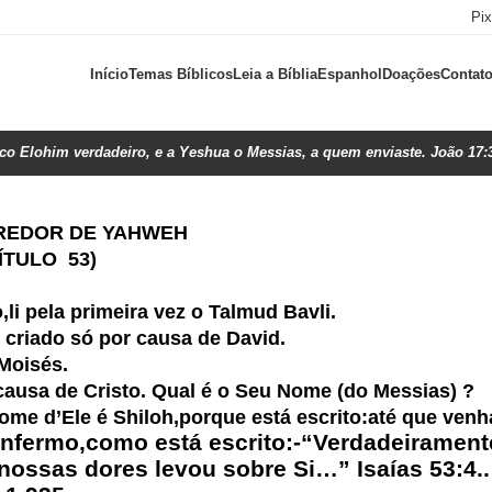
Pi
Início
Temas Bíblicos
Leia a Bíblia
Espanhol
Doações
Contat
ico Elohim verdadeiro, e a Yeshua o Messias, a quem enviaste. João 17:
 DE YAHWEH
O 53)
,li pela primeira vez o Talmud Bavli.
iado só por causa de David.
Moisés.
usa de Cristo. Qual é o Seu Nome (do Messias) ?
Nome d’Ele é Shiloh,porque está escrito:até que ve
nfermo,como está escrito:-“Verdadeirament
ossas dores levou sobre Si…” Isaías 53:4..