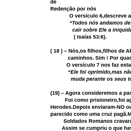
de
Redenção por nós
O versículo 6,descreve apro
“Todos nós andamos des
cair sobre Ele a iniquidad
( Isaías 53:6).
( 18 ) – Nós,os filhos,filhos 
caminhos. Sim ! Por quase do
O versículo 7 nos faz esta d
“Ele foi oprimido,mas nã
muda perante os seus tosqu
(19) – Agora consideremos a pa
Foi como prisioneiro,foi agred
Herodes.Depois enviaram-NO out
parecido como uma cruz pagã.Ma
Soldados Romanos cravaram-
Assim se cumpriu o que havia