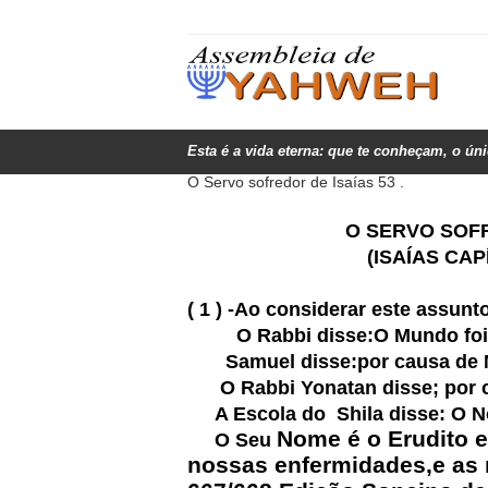
Esta é a vida eterna: que te conheçam, o ún
O Servo sofredor de Isaías 53 .
O SERVO SOFREDOR
(ISAÍAS CAPÍTUL
( 1 ) -Ao considerar este assunto
O Rabbi disse:O Mundo foi cr
Samuel disse:por causa de 
O Rabbi Yonatan disse; por ca
A Escola do Shila disse: O 
Nome é o Erudito e
O Seu
nossas enfermidades,e as n