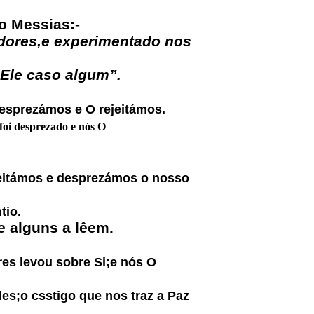
o Messias:-
dores,e experimentado nos
le caso algum”.
prezámos e O rejeitámos.
oi desprezado e nós O
ejeitámos e desprezámos o nosso
tio.
 alguns a lêem.
es levou sobre Si;e nós O
s;o csstigo que nos traz a Paz