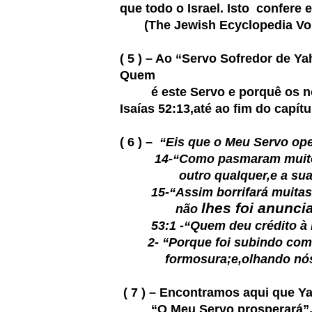
que todo o Israel. Isto confere 
(The Jewish Ecyclopedia Vol.2 
( 5 ) – Ao “Servo Sofredor de 
Quem
é este Servo e porquê os noss
Isaías 52:13,até ao fim do capít
( 6 ) –
“Eis que o Meu Servo ope
14-“Como pasmaram muitos à v
outro qualquer,e a sua figu
15-“Assim borrifará muitas na
lhes foi anunci
não
53:1 -“Quem deu crédito à no
2- “Porque foi subindo como R
formosura;e,olhando nós par
( 7 ) – Encontramos aqui que
“O Meu Servo prosperará”