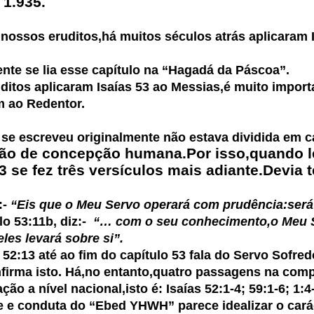
 1.935.
 nossos eruditos,há muitos séculos atrás aplicaram
 se lia esse capítulo na “Hagadá da Páscoa”.
s aplicaram Isaías 53 ao Messias,é muito importan
m ao Redentor.
 se escreveu originalmente não estava dividida em c
ão de concepção humana.Por isso,quando l
3 se fez três versículos mais adiante.Devia te
:-
“Eis que o Meu Servo operará com prudência:será
o 53:11b, diz:-
“… com o seu conhecimento,o Meu Se
les levará sobre si”.
2:13 até ao fim do capítulo 53 fala do Servo Sofre
onfirma isto. Há,no entanto,quatro passagens na comp
a nível nacional,isto é: Isaías 52:1-4; 59:1-6; 1:4-
e conduta do “Ebed YHWH” parece idealizar o carác