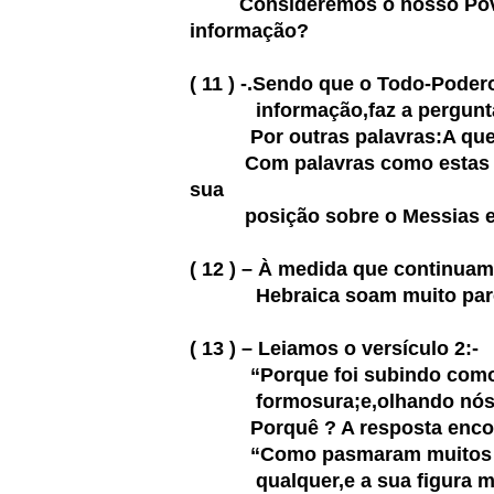
Consideremos o nosso Povo J
informação?
( 11 ) -.Sendo que o Todo-Pode
informação,faz a pergunt
Por outras palavras:A quem
Com palavras como estas escri
sua
posição sobre o Messias e qu
( 12 ) – À medida que continuam
Hebraica soam muito parec
( 13 ) – Leiamos o versículo 2:-
“Porque foi subindo como
formosura;e,olhando nós par
Porquê ? A resposta encon
“Como pasmaram muitos à 
qualquer,e a sua figura mais