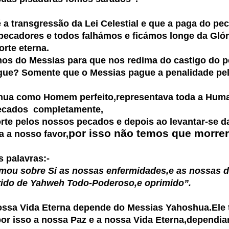
 a transgressão da Lei Celestial e que a paga do pec
ores e todos falhámos e ficámos longe da Glór
rte eterna.
mos do Messias para que nos redima do castigo do 
gue? Somente que o Messias pague a penalidade pe
ua como Homem perfeito,representava toda a Human
pecados completamente,
elos nossos pecados e depois ao levantar-se da 
por isso não temos que morre
a a nosso favor,
s palavras:-
mou sobre Si as nossas enfermidades,e as nossas d
 de Yahweh Todo-Poderoso,e oprimido”.
Vida Eterna depende do Messias Yahoshua.Ele ti
or isso a nossa Paz e a nossa Vida Eterna,dependia