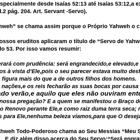
especialmente desde Isaías 52:13 até Isaías 53:12,a 
pág. 204. Art. Servant -Servo).
Yahweh” se chama assim porque o Próprio Yahweh o 
os eruditos aplicaram o título de “Servo de Yahw
ulo 53. Por isso vamos resumir:
rará com prudência: será engrandecido,e elevado,e
ista d’Ele,pois o seu parecer estava muito desf
ra mais do que a de outros filhos dos homens.
ções,e os reis fecharão as suas bocas por causa 
ado verão,e aquilo que eles não ouviram ent
ssa pregação? E a quem se manifestou o Braço 
enovo perante Ele,e como raiz duma terra seca; 
a Ele,nenhuma beleza víamos,para que O desej
 Yahweh Todo-Poderoso chama ao Seu Messias
“Meu 
.
E diz além disso.acerca do Seu Servo:
“Será engra