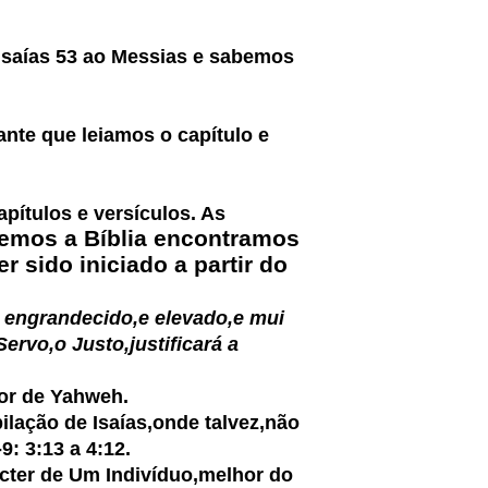
 Isaías 53 ao Messias e sabemos
te que leiamos o capítulo e
apítulos e versículos. As
emos a Bíblia encontramos
r sido iniciado a partir do
 engrandecido,e elevado,e mui
rvo,o Justo,justificará a
dor de Yahweh.
ilação de Isaías,onde talvez,não
9: 3:13 a 4:12.
ter de Um Indivíduo,melhor do