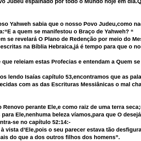
udeu espalhado por todo o Mundo hoje em dia.Qu
roso Yahweh sabia que o nosso Povo Judeu,como nação
a:
“E a quem se manifestou o Braço de Yahweh? “
 se revelará
O Plano de Redenção por meio do Mes
tas na Bíblia Hebraica,já é tempo para que o no
e releiam estas Profecias e entendam a Quem se 
os lendo Isaías capítulo 53,encontramos que as palav
idas com as das
Escrituras Messiânicas
o mal ch
 Renovo perante Ele,e como raiz de uma terra seca
a Ele,nenhuma beleza víamos,para que O desej
tra-se no capítulo 52:14:-
vista d’Ele,pois o seu parecer estava tão desfigur
 do que a dos outros filhos dos homens”.