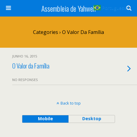
Assembleia de Yahweh
Portuguese
▼
Categories ›
O Valor Da Família
JUNHO 16, 2015
O Valor da Família
NO RESPONSES
Back to top
Mobile
Desktop