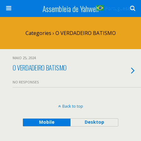
Assembleia de Yahweh
Portuguese
▼
Categories ›
O VERDADEIRO BATISMO
MAIO 25, 2024
O VERDADEIRO BATISMO
NO RESPONSES
Back to top
Mobile
Desktop