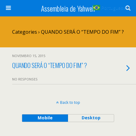
Assembleia de Yahweh
Portuguese
▼
Categories ›
QUANDO SERÁ O “TEMPO DO FIM” ?
NOVEMBRO 15, 2015
QUANDO SERÁ O “TEMPO DO FIM” ?
NO RESPONSES
Back to top
Mobile
Desktop