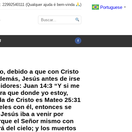
x: 22992540111 (Qualquer ajuda é bem-vinda
)
Portuguese
▼
o
3
f
o, debido a que con Cristo
Además, Jesús antes de irse
uidores: Juan 14:3 “Y si me
ara que donde yo estoy,
da de Cristo es Mateo 25:31
eles con él, entonces se
Jesús iba a venir por
orque el Señor mismo con
 del cielo; y los muertos