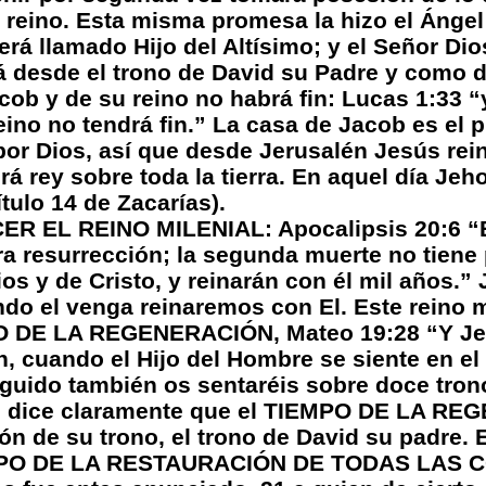
 reino. Esta misma promesa la hizo el Ángel
erá llamado Hijo del Altísimo; y el Señor Dio
á desde el trono de David su Padre y como di
cob y de su reino no habrá fin: Lucas 1:33 “
ino no tendrá fin.” La casa de Jacob es el pu
 por Dios, así que desde Jerusalén Jesús reina
á rey sobre toda la tierra. En aquel día Jeh
tulo 14 de Zacarías).
R EL REINO MILENIAL: Apocalipsis 20:6 “B
era resurrección; la segunda muerte no tiene
s y de Cristo, y reinarán con él mil años.” 
do el venga reinaremos con El. Este reino m
 DE LA REGENERACIÓN, Mateo 19:28 “Y Jesús
, cuando el Hijo del Hombre se siente en el 
uido también os sentaréis sobre doce trono
exto dice claramente que el TIEMPO DE LA 
 de su trono, el trono de David su padre. E
IEMPO DE LA RESTAURACIÓN DE TODAS LAS C