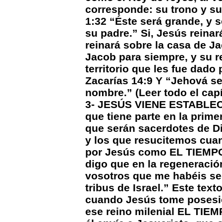
corresponde: su trono y su
1:32 “Éste será grande, y s
su padre.” Si, Jesús reinar
reinará sobre la casa de Ja
Jacob para siempre, y su re
territorio que les fue dado
Zacarías 14:9 Y “Jehová ser
nombre.” (Leer todo el capí
3- JESÚS VIENE ESTABLECE
que tiene parte en la prim
que serán sacerdotes de Dio
y los que resucitemos cuan
por Jesús como EL TIEMPO
digo que en la regeneración
vosotros que me habéis seg
tribus de Israel.” Este t
cuando Jesús tome posesión
ese reino milenial EL T