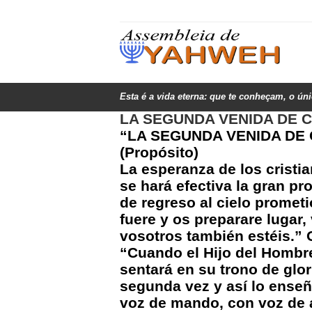
Esta é a vida eterna: que te conheçam, o ún
LA SEGUNDA VENIDA DE CR
“LA SEGUNDA VENIDA DE 
(Propósito)
La esperanza de los cristi
se hará efectiva la gran p
de regreso al cielo promet
fuere y os preparare lugar
vosotros también estéis.” 
“Cuando el Hijo del Hombre
sentará en su trono de glo
segunda vez y así lo enseñ
voz de mando, con voz de a