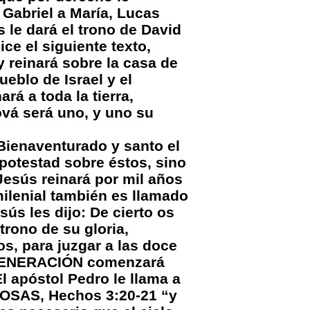
 Gabriel a María, Lucas
s le dará el trono de David
ce el siguiente texto,
y reinará sobre la casa de
eblo de Israel y el
rá a toda la tierra,
ová será uno, y uno su
ienaventurado y santo el
 potestad sobre éstos, sino
Jesús reinará por mil años
ilenial también es llamado
 les dijo: De cierto os
trono de su gloria,
s, para juzgar a las doce
REGENERACIÓN comenzará
l apóstol Pedro le llama a
OSAS, Hechos 3:20-21 “y