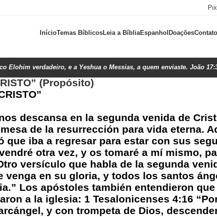
Pi
Início
Temas Bíblicos
Leia a Bíblia
Espanhol
Doações
Contat
ico Elohim verdadeiro, e a Yeshua o Messias, a quem enviaste. João 17:
ISTO” (Propósito)
CRISTO”
anos descansa en la segunda venida de Crist
romesa de la resurrección para vida eterna. 
ió que iba a regresar para estar con sus seg
, vendré otra vez, y os tomaré a mí mismo, p
Otro versículo que habla de la segunda veni
 venga en su gloria, y todos los santos áng
ria.” Los apóstoles también entendieron que 
aron a la iglesia: 1 Tesalonicenses 4:16 “P
rcángel, y con trompeta de Dios, descenderá