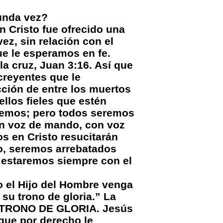
unda vez?
Cristo fue ofrecido una
ez, sin relación con el
ue le esperamos en fe.
a cruz, Juan 3:16. Así que
creyentes que le
cción de entre los muertos
llos fieles que estén
iremos; pero todos seremos
on voz de mando, con voz
os en Cristo resucitarán
o, seremos arrebatados
sí estaremos siempre con el
el Hijo del Hombre venga
 su trono de gloria.” La
U TRONO DE GLORIA. Jesús
que por derecho le