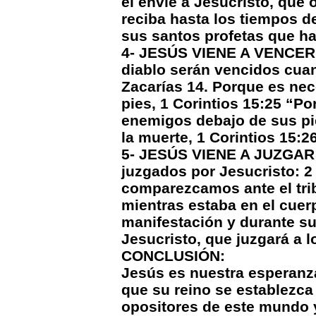
él envíe a Jesucristo, que 
reciba hasta los tiempos d
sus santos profetas que h
4- JESÚS VIENE A VENCER A
diablo serán vencidos cuan
Zacarías 14. Porque es nec
pies, 1 Corintios 15:25 “P
enemigos debajo de sus pie
la muerte, 1 Corintios 15:26
5- JESÚS VIENE A JUZGAR 
juzgados por Jesucristo: 2
comparezcamos ante el tri
mientras estaba en el cuer
manifestación y durante su
Jesucristo, que juzgará a l
CONCLUSIÓN:
Jesús es nuestra esperan
que su reino se establezca
opositores de este mundo y