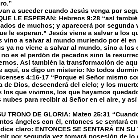
ro.”
 van a suceder cuando Jesús venga por seg
UE LE ESPERAN: Hebreos 9:28 “así también 
ecados de muchos; y aparecerá por segunda v
ue le esperan.” Jesús viene a salvar a los q
 vino a salvar al mundo muriendo por él en l
 ya no viene a salvar al mundo, sino a los 
no es el perdón de pecados sino la resurre
ernos. Así también la transformación de aque
He aquí, os digo un misterio: No todos dorm
nicenses 4:16-17 “Porque el Señor mismo c
a de Dios, descenderá del cielo; y los muert
s los que vivimos, los que hayamos quedad
 nubes para recibir al Señor en el aire, y a
U TRONO DE GLORIA: Mateo 25:31 “Cuando 
antos ángeles con él, entonces se sentará en
lo dice claro: ENTONCES SE SENTARÁ EN S
enir por segunda vez tomará posesión de lo 