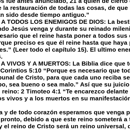
os fue antes anunciado, 21 a quien de cierto 
e la restauración de todas las cosas, de que
an sido desde tiempo antiguo.”
 TODOS LOS ENEMIGOS DE DIOS: La bestia, 
do Jesús venga y durante su reinado milenia
esario que el reine hasta poner a todos su
orque preciso es que él reine hasta que haya
s.” (Leer todo el capítulo 15). El ultimo en
.
A VIVOS Y A MUERTOS: La Biblia dice que t
 Corintios 5:10 “Porque es necesario que t
bunal de Cristo, para que cada uno reciba s
po, sea bueno o sea malo.” Así que su juicio
 reino: 2 Timoteo 4:1 “Te encarezco delante
os vivos y a los muertos en su manifestación
za y de todo corazón esperamos que venga 
 pronto, debido a que este reino someterá a 
 el reino de Cristo será un reino universal,