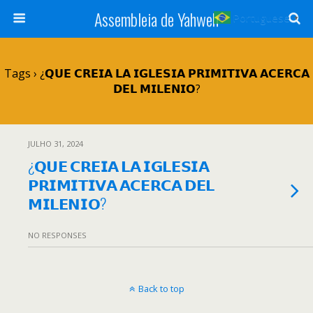
Assembleia de Yahweh
Portuguese
▼
Tags › ¿𝗤𝗨𝗘 𝗖𝗥𝗘𝗜𝗔 𝗟𝗔 𝗜𝗚𝗟𝗘𝗦𝗜𝗔 𝗣𝗥𝗜𝗠𝗜𝗧𝗜𝗩𝗔 𝗔𝗖𝗘𝗥𝗖𝗔
𝗗𝗘𝗟 𝗠𝗜𝗟𝗘𝗡𝗜𝗢?
JULHO 31, 2024
¿𝗤𝗨𝗘 𝗖𝗥𝗘𝗜𝗔 𝗟𝗔 𝗜𝗚𝗟𝗘𝗦𝗜𝗔
𝗣𝗥𝗜𝗠𝗜𝗧𝗜𝗩𝗔 𝗔𝗖𝗘𝗥𝗖𝗔 𝗗𝗘𝗟
𝗠𝗜𝗟𝗘𝗡𝗜𝗢?
NO RESPONSES
Back to top