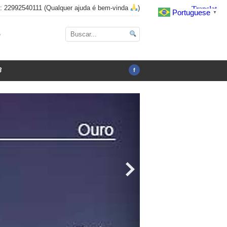
x: 22992540111 (Qualquer ajuda é bem-vinda
)
Portuguese
▼
o
3
f