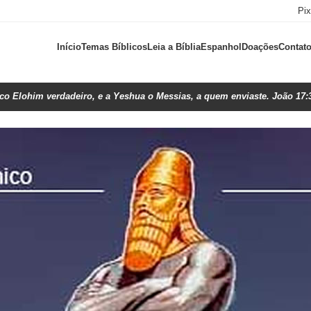
Pi
Início
Temas Bíblicos
Leia a Bíblia
Espanhol
Doações
Contat
ico Elohim verdadeiro, e a Yeshua o Messias, a quem enviaste. João 17: