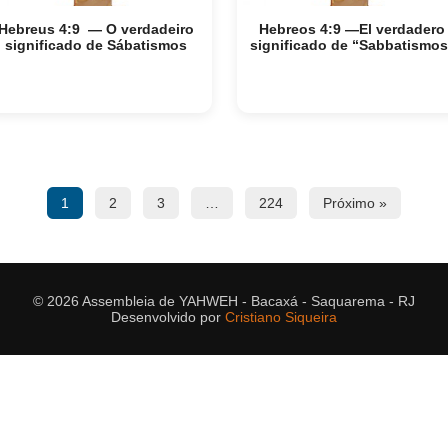
Hebreus 4:9 — O verdadeiro
Hebreos 4:9 —El verdadero
significado de Sábatismos
significado de “Sabbatismos
1
2
3
…
224
Próximo »
© 2026 Assembleia de YAHWEH - Bacaxá - Saquarema - RJ
Desenvolvido por
Cristiano Siqueira