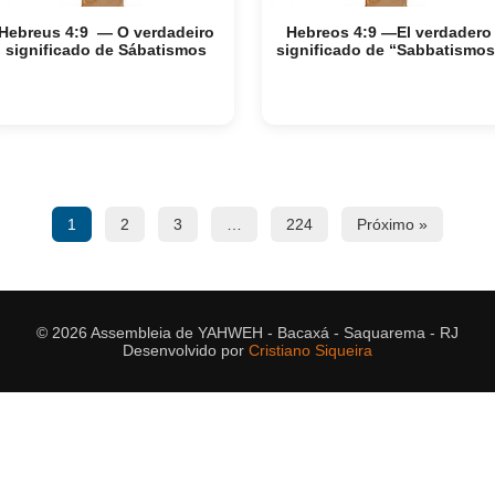
Hebreus 4:9 — O verdadeiro
Hebreos 4:9 —El verdadero
significado de Sábatismos
significado de “Sabbatismos
1
2
3
…
224
Próximo »
© 2026 Assembleia de YAHWEH - Bacaxá - Saquarema - RJ
Desenvolvido por
Cristiano Siqueira