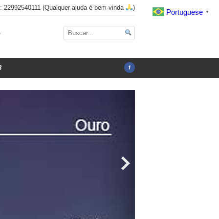
x: 22992540111 (Qualquer ajuda é bem-vinda
)
Portuguese
▼
o
3
f