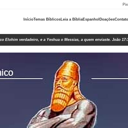
Pi
Início
Temas Bíblicos
Leia a Bíblia
Espanhol
Doações
Contat
ico Elohim verdadeiro, e a Yeshua o Messias, a quem enviaste. João 17: