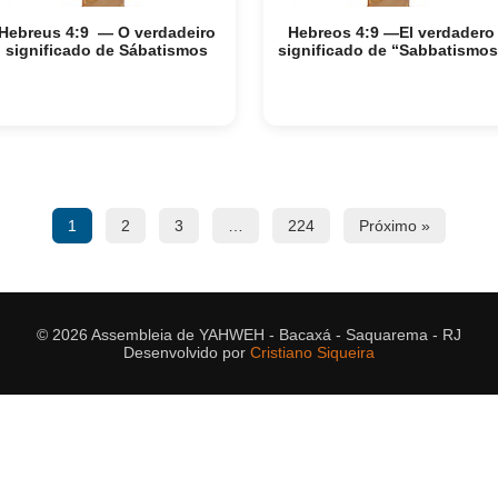
Hebreus 4:9 — O verdadeiro
Hebreos 4:9 —El verdadero
significado de Sábatismos
significado de “Sabbatismos
1
2
3
…
224
Próximo »
© 2026 Assembleia de YAHWEH - Bacaxá - Saquarema - RJ
Desenvolvido por
Cristiano Siqueira