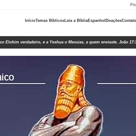
Pi
Início
Temas Bíblicos
Leia a Bíblia
Espanhol
Doações
Contat
ico Elohim verdadeiro, e a Yeshua o Messias, a quem enviaste. João 17: