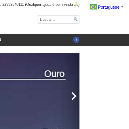
x: 22992540111 (Qualquer ajuda é bem-vinda
)
Portuguese
▼
o
3
f