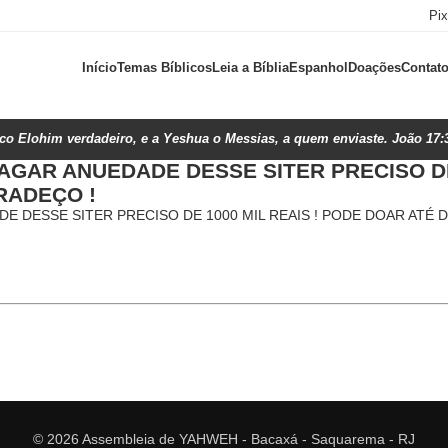
Pi
Início
Temas Bíblicos
Leia a Bíblia
Espanhol
Doações
Contat
ico Elohim verdadeiro, e a Yeshua o Messias, a quem enviaste. João 17:
AGAR ANUEDADE DESSE SITER PRECISO DE 
RADEÇO !
E DESSE SITER PRECISO DE 1000 MIL REAIS ! PODE DOAR ATÉ D
© 2026 Assembleia de YAHWEH - Bacaxá - Saquarema - RJ