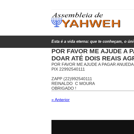
Esta é a vida eterna: que te conheçam, o ún
POR FAVOR ME AJUDE A P
DOAR ATÉ DOIS REAIS AG
POR FAVOR ME AJUDE A PAGAR ANUEDAD
PIX 22992540111
ZAPP (22)992540111
REINALDO C MOURA
OBRIGADO !
« Anterior