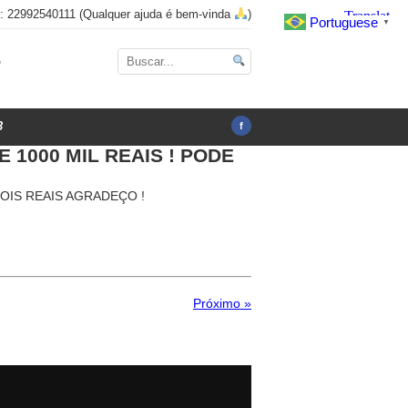
x: 22992540111 (Qualquer ajuda é bem-vinda
)
Portuguese
▼
o
3
f
1000 MIL REAIS ! PODE
OIS REAIS AGRADEÇO !
Próximo »