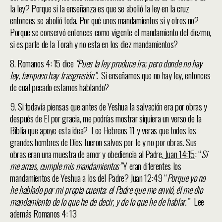
la ley? Porque si la enseñanza es que se abolió la ley en la cruz
entonces se abolió toda. Por qué unos mandamientos si y otros no?
Porque se conservó entonces como vigente el mandamiento del diezmo,
si es parte de la Torah y no esta en los diez mandamientos?
8. Romanos 4: 15 dice
“Pues la ley produce ira; pero donde no hay
ley, tampoco hay trasgresión”.
Si enseñamos que no hay ley, entonces
de cual pecado estamos hablando?
9. Si todavía piensas que antes de Yeshua la salvación era por obras y
después de El por gracia, me podrías mostrar siquiera un verso de la
Biblia que apoye esta idea? Lee Hebreos 11 y veras que todos los
grandes hombres de Dios fueron salvos por fe y no por obras. Sus
obras eran una muestra de amor y obediencia al Padre
. Juan 14:15
: “
Si
me amas, cumple mis mandamientos”
Y eran diferentes los
mandamientos de Yeshua a los del Padre? Juan 12:49 “
Porque yo no
he hablado por mi propia cuenta; el Padre que me envió, él me dio
mandamiento de lo que he de decir, y de lo que he de hablar.”
Lee
además Romanos 4: 13