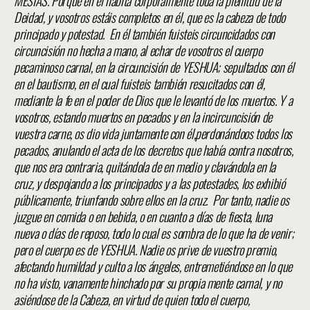
MESIAS. Porque en él habita corporalmente toda la plenitud de la
Deidad, y vosotros estáis completos en él, que es la cabeza de todo
principado y potestad. En él también fuisteis circuncidados con
circuncisión no hecha a mano, al echar de vosotros el cuerpo
pecaminoso carnal, en la circuncisión de YESHUA; sepultados con él
en el bautismo, en el cual fuisteis también resucitados con él,
mediante la fe en el poder de Dios que le levantó de los muertos. Y a
vosotros, estando muertos en pecados y en la incircuncisión de
vuestra carne, os dio vida juntamente con él,perdonándoos todos los
pecados, anulando el acta de los decretos que había contra nosotros,
que nos era contraria, quitándola de en medio y clavándola en la
cruz, y despojando a los principados y a las potestades, los exhibió
públicamente, triunfando sobre ellos en la cruz. Por tanto, nadie os
juzgue en comida o en bebida, o en cuanto a días de fiesta, luna
nueva o días de reposo, todo lo cual es sombra de lo que ha de venir;
pero el cuerpo es de YESHUA. Nadie os prive de vuestro premio,
afectando humildad y culto a los ángeles, entremetiéndose en lo que
no ha visto, vanamente hinchado por su propia mente carnal, y no
asiéndose de la Cabeza, en virtud de quien todo el cuerpo,