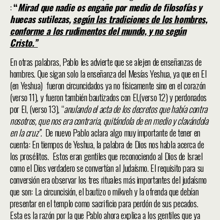
:
“
Mirad que nadie os engañe por medio de filosofías y
huecas sutilezas,
según las tradiciones de los hombres,
conforme a los rudimentos del mundo, y no según
Cristo.”
En otras palabras, Pablo les advierte que se alejen de enseñanzas de
hombres. Que sigan solo la enseñanza del Mesías Yeshua, ya que en El
(en Yeshua) fueron circuncidados ya no físicamente sino en el corazón
(verso 11), y fueron también bautizados con El,(verso 12) y perdonados
por El, (verso 13), “
anulando el acta de los decretos que había contra
nosotros, que nos era contraria, quitándola de en medio y clavándola
en la cruz”.
De nuevo Pablo aclara algo muy importante de tener en
cuenta: En tiempos de Yeshua, la palabra de Dios nos habla acerca de
los prosélitos. Estos eran gentiles que reconociendo al Dios de Israel
como el Dios verdadero se convertían al Judaísmo. El requisito para su
conversión era observar los tres rituales más importantes del judaísmo
que son: La circuncisión, el bautizo o mikveh y la ofrenda que debían
presentar en el templo como sacrificio para perdón de sus pecados.
Esta es la razón por la que Pablo ahora explica a los gentiles que ya