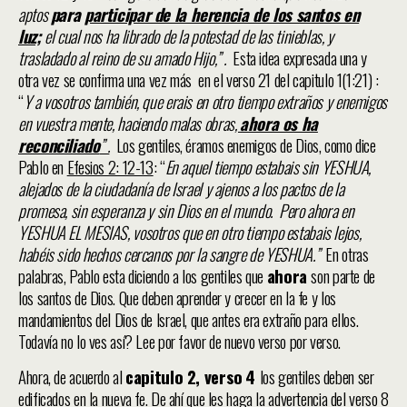
aptos
para
participar de la herencia de los santos en
luz;
el cual nos ha librado de la potestad de las tinieblas, y
trasladado al reino de su amado Hijo,” .
Esta idea expresada una y
otra vez se confirma una vez más en el verso 21 del capitulo 1(1:21) :
“
Y a vosotros también, que erais en otro tiempo extraños y enemigos
en vuestra mente, haciendo malas obras
,
ahora os ha
reconciliado
” .
Los gentiles, éramos enemigos de Dios, como dice
Pablo en
Efesios 2: 12-13
: “
En aquel tiempo estabais sin YESHUA,
alejados de la ciudadanía de Israel y ajenos a los pactos de la
promesa, sin esperanza y sin Dios en el mundo. Pero ahora en
YESHUA EL MESIAS, vosotros que en otro tiempo estabais lejos,
habéis sido hechos cercanos por la sangre de YESHUA.”
En otras
palabras, Pablo esta diciendo a los gentiles que
ahora
son parte de
los santos de Dios. Que deben aprender y crecer en la fe y los
mandamientos del Dios de Israel, que antes era extraño para ellos.
Todavía no lo ves así? Lee por favor de nuevo verso por verso.
Ahora, de acuerdo al
capitulo 2, verso
4
los gentiles deben ser
edificados en la nueva fe. De ahí que les haga la advertencia del verso 8