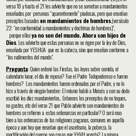
verso 18 y hasta el 21 les advierte que no se sometan a mandamientos
enseñados por personas “aparentemente” piadosas, pero que enseñan
preceptos basados
en mandamientos de hombres
,(versículo
22: “en conformidad a mandamientos y doctrinas de hombres)”,
porque ellos
ya no son del mundo. Ahora son hijos de
Dios
. Les advierte que estas personas no se rigen por la ley de Dios,
enseñada por YESHUA que es la cabeza, sino que enseñan conforme a
“los rudimentos del mundo”.
Pregunta
: Quien ordenó las Fiestas, las leyes sobre comida, el
calendario lunar, el día de reposo? Fue el Padre Todopoderoso o fueron
hombres? Los mandamientos fueron ordenados por el Padre, y no lo
hizo a través de ningún hombre: El mismo habló a Moisés y con su dedo
escribió los diez mandamientos.. Entonces los preceptos de no toques,
no gustes, etc del verso 21 que Pablo advierte son mandamientos de
hombres se refieren a estas ordenanzas en particular? O será mas
bien a las ordenanzas de las religiones paganas, comunes en aquella
época y aun hoy que enseñan que el ascetismo, la pobreza, la
mortificación del cuerpo son cosas que YHVH acepta? La misma