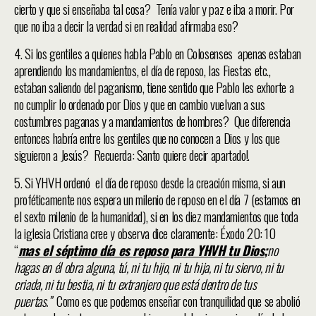
cierto y que si enseñaba tal cosa? Tenía valor y paz e iba a morir. Por
que no iba a decir la verdad si en realidad afirmaba eso?
4. Si los gentiles a quienes habla Pablo en Colosenses apenas estaban
aprendiendo los mandamientos, el día de reposo, las Fiestas etc.,
estaban saliendo del paganismo, tiene sentido que Pablo les exhorte a
no cumplir lo ordenado por Dios y que en cambio vuelvan a sus
costumbres paganas y a mandamientos de hombres? Que diferencia
entonces habría entre los gentiles que no conocen a Dios y los que
siguieron a Jesús? Recuerda: Santo quiere decir apartado!.
5. Si YHVH ordenó el día de reposo desde la creación misma, si aun
proféticamente nos espera un milenio de reposo en el día 7 (estamos en
el sexto milenio de la humanidad), si en los diez mandamientos que toda
la iglesia Cristiana cree y observa dice claramente: Éxodo 20: 10
“
mas el séptimo día es reposo para YHVH tu Dios;
no
hagas en él obra alguna, tú, ni tu hijo, ni tu hija, ni tu siervo, ni tu
criada, ni tu bestia, ni tu extranjero que está dentro de tus
puertas.”
Como es que podemos enseñar con tranquilidad que se abolió