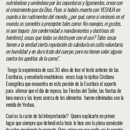
nutriéndose y uniéndose por las coyunturas y ligamentos, crece con
el crecimiento que da Dios. Pues si habéis muerto con YESHUA en
cuanto a los rudimentos del mundo, ¿por qué, como si vivieseis en el
mundo, os sometéis a preceptos tales como: No manejes, ni gustes,
ni aun toques (en conformidad a mandamientos y doctrinas de
hombres), cosas que todas se destruyen con el uso? Tales cosas
tienen a la verdad cierta reputación de sabiduría en culto voluntario,
en humildad y en duro trato del cuerpo; pero no tienen valor alguno
contra los apetitos de la carne”.
Tengo la experiencia de casi 30 años de leer el texto anterior de las
Escrituras, y enseñarlo muchísimas veces bajo la óptica Cristiana
Evangélica que encuentra en esta porción de la Escritura el soporte
para afirmar que el día de reposo, las Fiestas del Señor, las fiestas de
luna nueva y las leyes acerca de los alimentos fueron eliminadas con la
venida de Yeshua.
Cual es la razón de tal interpretación? Quiero explicarte en primer
lugar que siempre que defendí esta tesis lo hice con la plena convicción
de estar enseñando lo correcto. Pero, cómo era que podía ver la porción