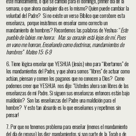
este mandamiento, o que se cambio para el domingo, primer día de la
semana, o que ahora cualquier día es lo mismo? Quien puede cambiar la
voluntad del Padre? Si no existe un verso Bíblico que corrobore esta
enseñanza, porque insistimos en enseñar como correcto un
mandamiento de hombres? Recordemos las palabras de Yeshua: “
Este
pueblo de labios me honra; Mas su corazón está lejos de mí. Pues
en vano me honran, Enseñando como doctrinas, mandamientos de
hombres” Mateo 15: 6-9
6. Tiene lógica enseñar que YESHUA (Jesús) vino para “libertarnos” de
los mandamientos del Padre, y que ahora somos “libres” de actuar como
actúan, piensan y comen los paganos que no conocen a Dios? Como
podemos creer que YESHUA nos dijo: “Ustedes ahora son libres de las
enseñanzas de mi Padre. Si siguen sus enseñanzas entonces están bajo
maldición? Son las enseñanzas del Padre una maldición para el
hombre? Y esto tan absurdo es lo que enseñamos y repetimos sin
pensar!
7. Por que no tenemos problema para enseñar (menos el mandamiento
del día de reposo) los diez mandamientos si son parte de la Torah o de