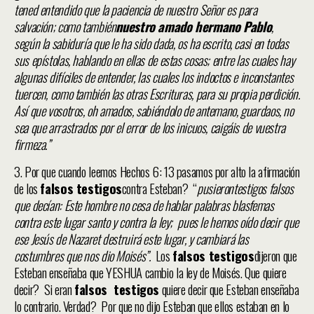
tened entendido que la paciencia de nuestro Señor es para
salvación; como también
nuestro amado hermano Pablo
,
según la sabiduría que le ha sido dada, os ha escrito, casi en todas
sus epístolas, hablando en ellas de estas cosas; entre las cuales hay
algunas difíciles de entender, las cuales los indoctos e inconstantes
tuercen, como también las otras Escrituras, para su propia perdición.
Así que vosotros, oh amados, sabiéndolo de antemano, guardaos, no
sea que arrastrados por el error de los inicuos, caigáis de vuestra
firmeza.”
3. Por que cuando leemos Hechos 6: 13 pasamos por alto la afirmación
de los
falsos testigos
contra Esteban? “
pusieron
testigos falsos
que decían: Este hombre no cesa de hablar palabras blasfemas
contra este lugar santo y contra la ley; pues le hemos oído decir que
ese Jesús de Nazaret destruirá este lugar, y cambiará las
costumbres que nos dio Moisés”.
Los
falsos testigos
dijeron que
Esteban enseñaba que YESHUA cambio la ley de Moisés. Que quiere
decir? Si eran
falsos testigos
quiere decir que Esteban enseñaba
lo contrario. Verdad? Por que no dijo Esteban que ellos estaban en lo