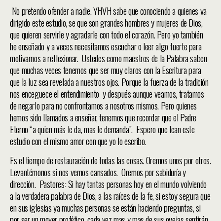
No pretendo ofender a nadie. YHVH sabe que conociendo a quienes va
dirigido este estudio, se que son grandes hombres y mujeres de Dios,
que quieren servirle y agradarle con todo el corazón. Pero yo también
he enseñado y a veces necesitamos escuchar o leer algo fuerte para
motivarnos a reflexionar. Ustedes como maestros de la Palabra saben
que muchas veces tenemos que ser muy claros con la Escritura para
que la luz sea revelada a nuestros ojos. Porque la fuerza de la tradición
nos enceguece el entendimiento y después aunque veamos, tratamos
de negarlo para no confrontarnos a nosotros mismos. Pero quienes
hemos sido llamados a enseñar, tenemos que recordar que el Padre
Eterno “a quien más le da, mas le demanda”. Espero que lean este
estudio con el mismo amor con que yo lo escribo.
Es el tiempo de restauración de todas las cosas. Oremos unos por otros.
Levantémonos si nos vemos cansados. Oremos por sabiduría y
dirección. Pastores: Si hay tantas personas hoy en el mundo volviendo
a la verdadera palabra de Dios, a las raíces de la fe, si estoy segura que
en sus iglesias ya muchas personas se están haciendo preguntas, si
por ser un mover profético, cada vez mas y mas de sus ovejas sentirán