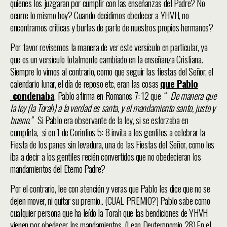
quienes los juzgaran por cumplir con las enseñanzas del Padre? No
ocurre lo mismo hoy? Cuando decidimos obedecer a YHVH, no
encontramos criticas y burlas de parte de nuestros propios hermanos?
Por favor revisemos la manera de ver este versículo en particular, ya
que es un versículo totalmente cambiado en la enseñanza Cristiana.
Siempre lo vimos al contrario, como que seguir las fiestas del Señor, el
calendario lunar, el día de reposo etc, eran las cosas
que Pablo
condenaba
. Pablo afirma en Romanos 7: 12 que
“ De manera que
la ley (la Torah) a la verdad es santa, y el mandamiento santo, justo y
bueno.”
Si Pablo era observante de la ley, si se esforzaba en
cumplirla, si en 1 de Corintios 5: 8 invita a los gentiles a celebrar la
Fiesta de los panes sin levadura, una de las Fiestas del Señor, como les
iba a decir a los gentiles recién convertidos que no obedecieran los
mandamientos del Eterno Padre?
Por el contrario, lee con atención y veras que Pablo les dice que no se
dejen mover, ni quitar su premio.. (CUAL PREMIO?) Pablo sabe como
cualquier persona que ha leído la Torah que las bendiciones de YHVH
vienen por obedecer los mandamientos. (Lean Deuteronomio 28).En el