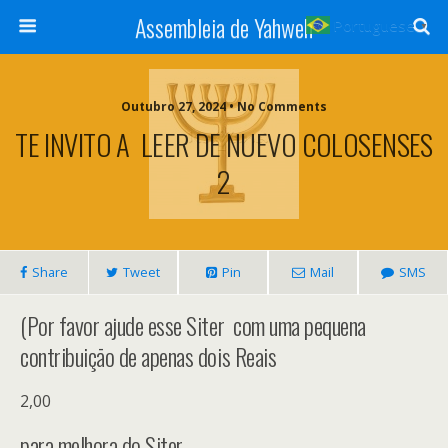
Assembleia de Yahweh
Portuguese
▼
Outubro 27, 2024 • No Comments
TE INVITO A LEER DE NUEVO COLOSENSES
2
Share
Tweet
Pin
Mail
SMS
(Por favor ajude esse Siter com uma pequena
contribuiçāo de apenas dois Reais
2,00
para melhora do Siter .