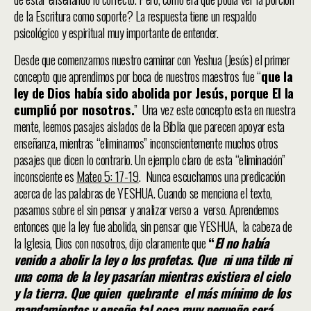
de la Escritura como soporte? La respuesta tiene un respaldo
psicológico y espiritual muy importante de entender.
Desde que comenzamos nuestro caminar con Yeshua (Jesús) el primer
concepto que aprendimos por boca de nuestros maestros fue “
que la
ley de Dios había sido abolida por Jesús, porque El la
cumplió por nosotros.
” Una vez este concepto esta en nuestra
mente, leemos pasajes aislados de la Biblia que parecen apoyar esta
enseñanza, mientras “eliminamos” inconscientemente muchos otros
pasajes que dicen lo contrario. Un ejemplo claro de esta “eliminación”
inconsciente es
Mateo 5: 17-19
. Nunca escuchamos una predicación
acerca de las palabras de YESHUA. Cuando se menciona el texto,
pasamos sobre el sin pensar y analizar verso a verso. Aprendemos
entonces que la ley fue abolida, sin pensar que YESHUA, la cabeza de
la Iglesia, Dios con nosotros, dijo claramente que
“
El no había
venido a abolir la ley o los profetas. Que ni una tilde ni
una coma de la ley pasarían mientras existiera el cielo
y la tierra. Que quien quebrante el más mínimo de los
mandamientos y enseñe tal cosa muy pequeño será