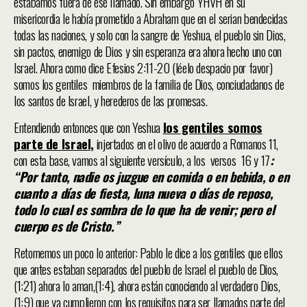
estábamos fuera de ese llamado. Sin embargo YHVH en su
misericordia le había prometido a Abraham que en el serian bendecidas
todas las naciones, y solo con la sangre de Yeshua, el pueblo sin Dios,
sin pactos, enemigo de Dios y sin esperanza era ahora hecho uno con
Israel. Ahora como dice Efesios 2:11-20 (léelo despacio por favor)
somos los gentiles miembros de la familia de Dios, conciudadanos de
los santos de Israel, y herederos de las promesas.
Entendiendo entonces que con Yeshua
los gentiles somos
parte de Israel,
injertados en el olivo de acuerdo a Romanos 11,
con esta base, vamos al siguiente versículo, a los versos 16 y 17
:
“Por tanto, nadie os juzgue en comida o en bebida, o en
cuanto a días de fiesta, luna nueva o días de reposo,
todo lo cual es sombra de lo que ha de venir; pero el
cuerpo es de Cristo.”
Retomemos un poco lo anterior: Pablo le dice a los gentiles que ellos
que antes estaban separados del pueblo de Israel el pueblo de Dios,
(1:21) ahora lo aman,(1:4), ahora están conociendo al verdadero Dios,
(1:9) que ya cumplieron con los requisitos para ser llamados parte del