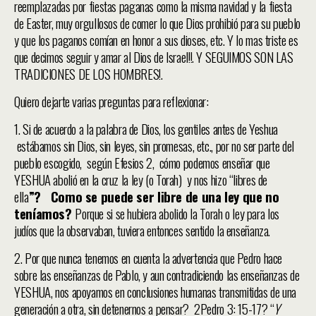
reemplazadas por fiestas paganas como la misma navidad y la fiesta
de Easter, muy orgullosos de comer lo que Dios prohibió para su pueblo
y que los paganos comían en honor a sus dioses, etc. Y lo mas triste es
que decimos seguir y amar al Dios de Israel!!. Y SEGUIMOS SON LAS
TRADICIONES DE LOS HOMBRES!.
Quiero dejarte varias preguntas para reflexionar:
1. Si de acuerdo a la palabra de Dios, los gentiles antes de Yeshua
estábamos sin Dios, sin leyes, sin promesas, etc., por no ser parte del
pueblo escogido, según Efesios 2, cómo podemos enseñar que
YESHUA abolió en la cruz la ley (o Torah) y nos hizo “libres de
ella
”? Como se puede ser libre de una ley que no
teníamos?
Porque si se hubiera abolido la Torah o ley para los
judíos que la observaban, tuviera entonces sentido la enseñanza.
2. Por que nunca tenemos en cuenta la advertencia que Pedro hace
sobre las enseñanzas de Pablo, y aun contradiciendo las enseñanzas de
YESHUA, nos apoyamos en conclusiones humanas transmitidas de una
generación a otra, sin detenernos a pensar? 2Pedro 3: 15-17? “
Y