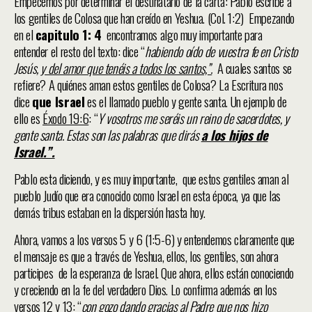
Empecemos por determinar el destinatario de la carta: Pablo escribe a
los gentiles de Colosa que han creído en Yeshua. (Col. 1:2) Empezando
en el
capitulo 1: 4
encontramos algo muy importante para
entender el resto del texto: dice “
habiendo oído de vuestra fe en Cristo
Jesús,
y del amor que tenéis a todos los santos,”.
A cuales santos se
refiere? A quiénes aman estos gentiles de Colosa? La Escritura nos
dice
que Israel
es el llamado pueblo y gente santa. Un ejemplo de
ello es
Éxodo 19:6
: “
Y vosotros me seréis un reino de sacerdotes, y
gente santa. Estas son las palabras que dirás
a los hijos de
Israel.”.
Pablo esta diciendo, y es muy importante, que estos gentiles aman al
pueblo Judío que era conocido como Israel en esta época, ya que las
demás tribus estaban en la dispersión hasta hoy.
Ahora, vamos a los versos 5 y 6 (1:5-6) y entendemos claramente que
el mensaje es que a través de Yeshua, ellos, los gentiles, son ahora
participes de la esperanza de Israel. Que ahora, ellos están conociendo
y creciendo en la fe del verdadero Dios. Lo confirma además en los
versos 12 y 13: “
con gozo dando gracias al Padre que nos hizo