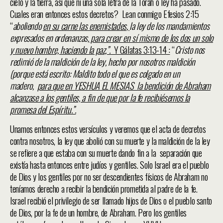
cielo y la tierra, así que ni una sola letra de la Torah o ley ha pasado.
Cuales eran entonces estos decretos? Lean conmigo Efesios 2:15
“
aboliendo
en su carne las enemistades
,
la ley de los mandamientos
expresados en ordenanzas
, para crear en sí mismo de los dos un solo
y nuevo hombre, haciendo la paz,”.
Y Gálatas 3:13-14 :
“
Cristo nos
redimió de la maldición de la ley, hecho por nosotros maldición
(porque está escrito: Maldito todo el que es colgado en un
madero,
para que en YESHUA EL MESIAS la bendición de Abraham
alcanzase a los gentiles, a fin de que por la fe recibiésemos la
promesa del Espíritu.”.
Unamos entonces estos versículos y veremos que el acta de decretos
contra nosotros, la ley que abolió con su muerte y la maldición de la ley
se refiere a que estaba con su muerte dando fin a la separación que
existía hasta entonces entre judíos y gentiles. Solo Israel era el pueblo
de Dios y los gentiles por no ser descendientes físicos de Abraham no
teníamos derecho a recibir la bendición prometida al padre de la fe.
Israel recibió el privilegio de ser llamado hijos de Dios o el pueblo santo
de Dios, por la fe de un hombre, de Abraham. Pero los gentiles