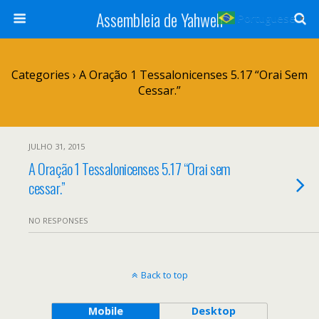
Assembleia de Yahweh
Portuguese
▼
Categories ›
A Oração 1 Tessalonicenses 5.17 “Orai Sem
Cessar.”
JULHO 31, 2015
A Oração 1 Tessalonicenses 5.17 “Orai sem
cessar.”
NO RESPONSES
Back to top
Mobile
Desktop