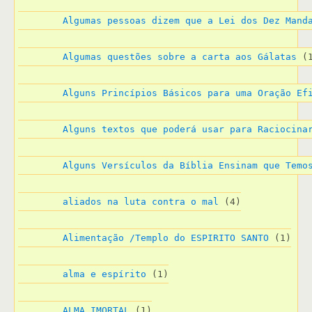
Algumas pessoas dizem que a Lei dos Dez Mand
Algumas questões sobre a carta aos Gálatas
 (
Alguns Princípios Básicos para uma Oração Ef
Alguns textos que poderá usar para Raciocina
Alguns Versículos da Bíblia Ensinam que Temo
aliados na luta contra o mal
 (4)
Alimentação /Templo do ESPIRITO SANTO
 (1)
alma e espírito
 (1)
ALMA IMORTAL
 (1)