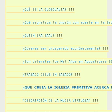
¿QUÉ ES LA GLOSOLALIA?
 (1)
¿Qué significa la unción con aceite en la Bi
¿QUIEN ERA BAAL?
 (1)
¿Quieres ser prosperado económicamente?
 (2)
¿Son Literales los Mil Años en Apocalipsis 2
¿TRABAJO JESUS EN SABADO?
 (1)
¿𝗤𝗨𝗘 𝗖𝗥𝗘𝗜𝗔 𝗟𝗔 𝗜𝗚𝗟𝗘𝗦𝗜𝗔 𝗣𝗥𝗜𝗠𝗜𝗧𝗜𝗩𝗔 𝗔𝗖𝗘𝗥𝗖𝗔 
"DESCRIPCIÓN DE LA MUJER VIRTUOSA"
 (1)