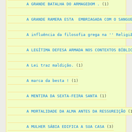
A GRANDE BATALHA DO ARMAGEDOM .
 (1)
A GRANDE RAMERA ESTA  EMBRIAGADA COM O SANGU
A influência da filosofia grega na '' Religi
A LEGÍTIMA DEFESA ARMADA NOS CONTEXTOS BÍBLI
A Lei traz maldição.
 (1)
A marca da besta !
 (1)
A MENTIRA DA SEXTA-FEIRA SANTA
 (1)
A MORTALIDADE DA ALMA ANTES DA RESSUREIÇÃO
 (
A MULHER SÁBIA EDIFICA A SUA CASA
 (3)