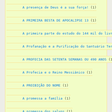
A presença de Deus é a sua força!
 (1)
A PRIMEIRA BESTA DE APOCALIPSE 13
 (1)
A primeira parte do estudo do 144 mil do liv
A Profanação e a Purificação do Santuário Te
A PROFECIA DAS SETENTA SEMANAS OU 490 ANOS
 (
A Profecia e o Reino Messiânico
 (1)
A PROIBIÇÃO DO NOME
 (1)
A promessa a família
 (1)
A promessa dos salvos
 (1)