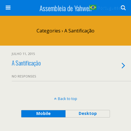
Assembleia de Yahweh
Portuguese
▼
Categories ›
A Santificação
JULHO 11, 2015
A Santificação
NO RESPONSES
Back to top
Mobile
Desktop