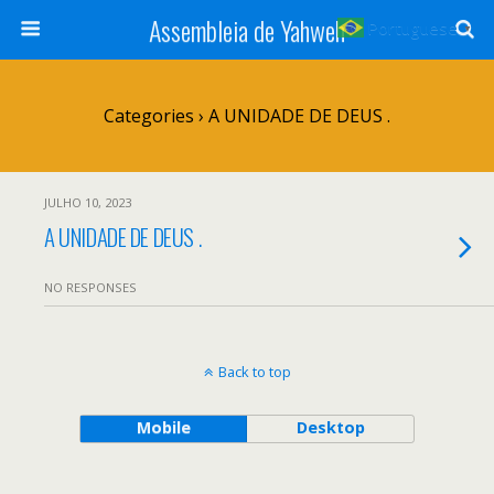
Assembleia de Yahweh
Portuguese
▼
Categories ›
A UNIDADE DE DEUS .
JULHO 10, 2023
A UNIDADE DE DEUS .
NO RESPONSES
Back to top
Mobile
Desktop