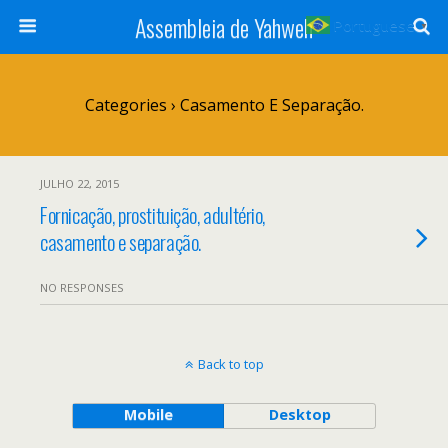
Assembleia de Yahweh
Portuguese
▼
Categories ›
Casamento E Separação.
JULHO 22, 2015
Fornicação, prostituição, adultério,
casamento e separação.
NO RESPONSES
Back to top
Mobile
Desktop