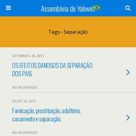
Assembleia de Yahweh
Portuguese
▼
Tags › Separação
SETEMBRO 28, 2015
OS EFEITOS DANOSOS DA SEPARAÇÃO
DOS PAIS
NO RESPONSES
JULHO 22, 2015
Fornicação, prostituição, adultério,
casamento e separação.
NO RESPONSES