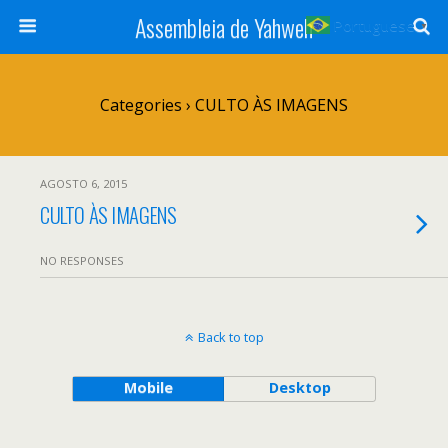
Assembleia de Yahweh
Portuguese
▼
Categories ›
CULTO ÀS IMAGENS
AGOSTO 6, 2015
CULTO ÀS IMAGENS
NO RESPONSES
Back to top
Mobile
Desktop