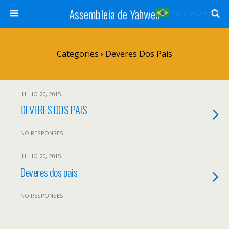
Assembleia de Yahweh
Portuguese
▼
Categories ›
Deveres Dos Pais
JULHO 20, 2015
DEVERES DOS PAIS
NO RESPONSES
JULHO 20, 2015
Deveres dos pais
NO RESPONSES