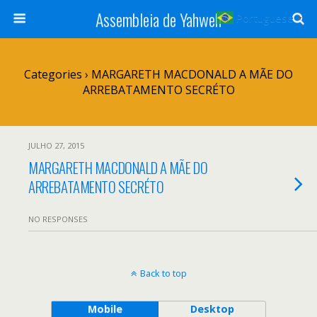
Assembleia de Yahweh
Portuguese
▼
Categories ›
MARGARETH MACDONALD A MÃE DO
ARREBATAMENTO SECRÉTO
JULHO 27, 2015
MARGARETH MACDONALD A MÃE DO
ARREBATAMENTO SECRÉTO
NO RESPONSES
Back to top
Mobile
Desktop