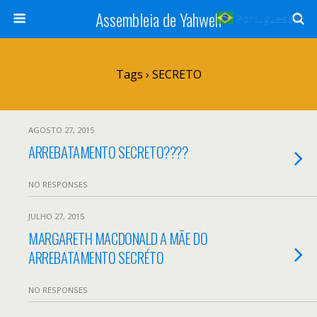
Assembleia de Yahweh
Portuguese
▼
Tags › SECRETO
AGOSTO 27, 2015
ARREBATAMENTO SECRETO????
NO RESPONSES
JULHO 27, 2015
MARGARETH MACDONALD A MÃE DO
ARREBATAMENTO SECRÉTO
NO RESPONSES