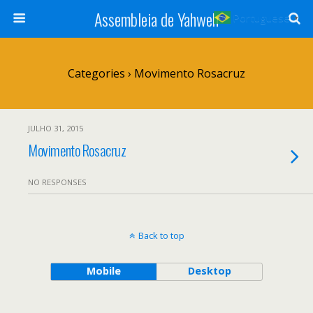
Assembleia de Yahweh
Portuguese
▼
Categories ›
Movimento Rosacruz
JULHO 31, 2015
Movimento Rosacruz
NO RESPONSES
Back to top
Mobile
Desktop