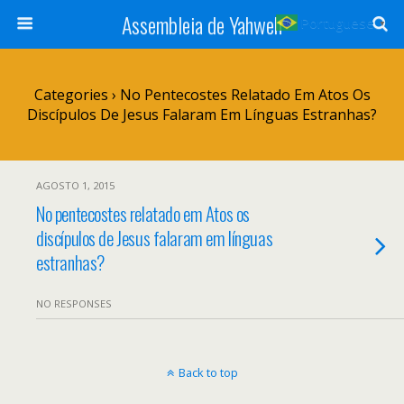
Assembleia de Yahweh
Portuguese
▼
Categories ›
No Pentecostes Relatado Em Atos Os
Discípulos De Jesus Falaram Em Línguas Estranhas?
AGOSTO 1, 2015
No pentecostes relatado em Atos os
discípulos de Jesus falaram em línguas
estranhas?
NO RESPONSES
Back to top