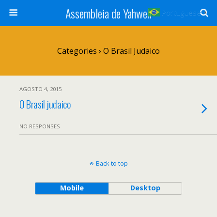
Assembleia de Yahweh
Portuguese
▼
Categories ›
O Brasil Judaico
AGOSTO 4, 2015
O Brasil judaico
NO RESPONSES
Back to top
Mobile
Desktop