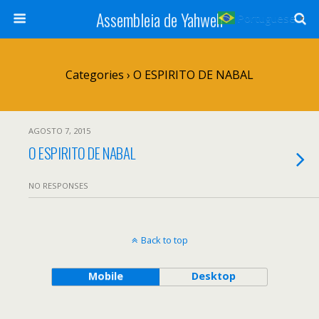
Assembleia de Yahweh
Portuguese
▼
Categories ›
O ESPIRITO DE NABAL
AGOSTO 7, 2015
O ESPIRITO DE NABAL
NO RESPONSES
Back to top
Mobile
Desktop