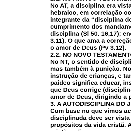
No AT, a disciplina era vi
hebraico, em correlação co
integrante da “disciplina 
cumprimento dos mandament
disciplina (Sl 50. 16,17); e
3.11). O que ama a correçã
o amor de Deus (Pv 3.12).
2.2. NO NOVO TESTAMEN
No NT, o sentido de discipl
mas também à punição. No g
instrução de crianças, e 
paideo significa educar, in
que Deus corrige (discipli
amor de Deus, dirigindo a 
3. A AUTODISCIPLINA DO
Com base no que vimos aci
disciplinada deve ser vist
propósitos da vida cristã. 