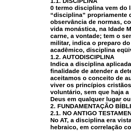
1.1. DISCIPLINA
0 termo disciplina vem do l
“disciplina” propriamente 
observância de normas, cond
vida monástica, na Idade Mé
carne, a vontade; tem o se
militar, indica o preparo 
acadêmico, disciplina eqüi
1.2. AUTODISCIPLINA
Indica a disciplina aplicad
finalidade de atender a de
aceitamos o conceito de au
viver os princípios cristã
voluntário, sem que haja a 
Deus em qualquer lugar ou
2. FUNDAMENTAÇÃO BÍBL
2.1. NO ANTIGO TESTAME
No AT, a disciplina era vi
hebraico, em correlação co