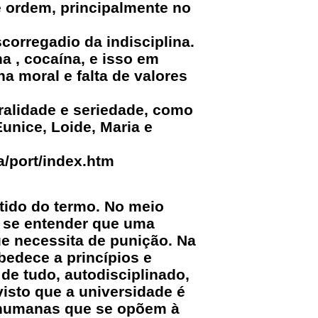
e ordem, principalmente no
corregadio da indisciplina.
a , cocaína, e isso em
a moral e falta de valores
oralidade e seriedade, como
unice, Loide, Maria e
a/port/index.htm
ntido do termo. No meio
de se entender que uma
e necessita de punição. Na
bedece a princípios e
 de tudo, autodisciplinado,
isto que a universidade é
as humanas que se opõem à