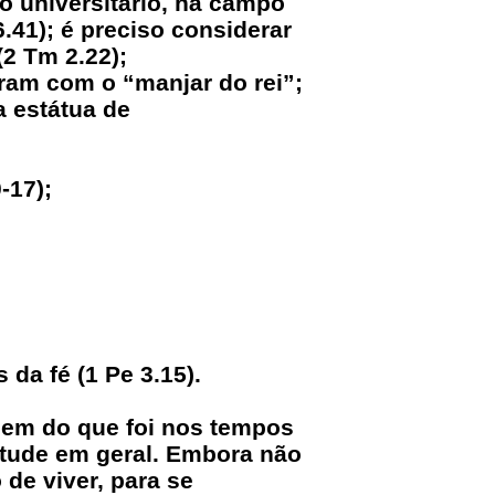
o universitário, há campo
.41); é preciso considerar
(2 Tm 2.22);
am com o “manjar do rei”;
a estátua de
-17);
 da fé (1 Pe 3.15).
guem do que foi nos tempos
ntude em geral. Embora não
 de viver, para se