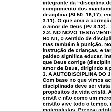
integrante da “disciplina 
cumprimento dos mandament
disciplina (Sl 50. 16,17); e
3.11). O que ama a correçã
o amor de Deus (Pv 3.12).
2.2. NO NOVO TESTAMEN
No NT, o sentido de discipl
mas também à punição. No g
instrução de crianças, e 
paideo significa educar, in
que Deus corrige (discipli
amor de Deus, dirigindo a 
3. A AUTODISCIPLINA DO
Com base no que vimos aci
disciplinada deve ser vist
propósitos da vida cristã. 
cristã e não como um mero
cristão vive todo o tempo,
materialistas. Precisa adot