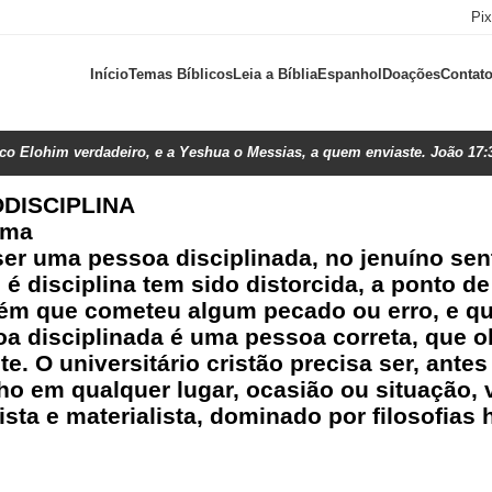
Pi
Início
Temas Bíblicos
Leia a Bíblia
Espanhol
Doações
Contat
ico Elohim verdadeiro, e a Yeshua o Messias, a quem enviaste. João 17:
DISCIPLINA
ima
ser uma pessoa disciplinada, no jenuíno se
e é disciplina tem sido distorcida, a ponto 
uém que cometeu algum pecado ou erro, e qu
a disciplinada é uma pessoa correta, que o
 O universitário cristão precisa ser, antes
 em qualquer lugar, ocasião ou situação, v
alista e materialista, dominado por filosofi