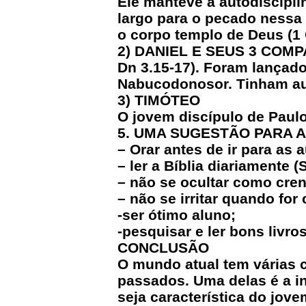
Ele manteve a autodiscipli
largo para o pecado nessa á
o corpo templo de Deus (1 
2) DANIEL E SEUS 3 COMPAN
Dn 3.15-17). Foram lançad
Nabucodonosor. Tinham aut
3) TIMÓTEO
O jovem discípulo de Paulo,
5. UMA SUGESTÃO PARA A
– Orar antes de ir para as a
– ler a Bíblia diariamente (S
– não se ocultar como crent
– não se irritar quando for 
-ser ótimo aluno;
-pesquisar e ler bons livros
CONCLUSÃO
O mundo atual tem várias c
passados. Uma delas é a in
seja característica do jove