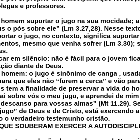
olegas e professores.
o homem suportar o jugo na sua mocidade; ass
s o pós sobre ele” (Lm 3.27,28). Nesse text
rtar o jugo, no contexto, significa suportar
tos, mesmo que venha sofrer (Lm 3.30); sofr
as.
icar em silêncio: não é fácil para o jovem fic
ação diante de Deus.
 homem: o jugo é sinônimo de canga , usada 
ra que eles não “furem a cerca” e vão para
us tem a finalidade de preservar a vida do h
ai sobre vós o meu jugo, e aprendei de mi
 descanso para vossas almas” (Mt 11.29). Se
jugo” de Deus e de Cristo, está exercendo a
do o verdadeiro testemunho cristão.
 QUE SOUBERAM EXERCER A AUTODISCIPL