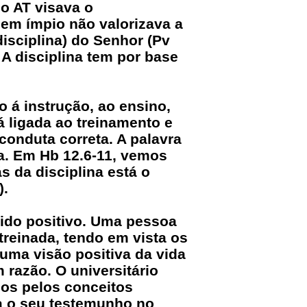
no AT visava o
em ímpio não valorizava a
(disciplina) do Senhor (Pv
 A disciplina tem por base
o á instrução, ao ensino,
á ligada ao treinamento e
onduta correta. A palavra
ra. Em Hb 12.6-11, vemos
s da disciplina está o
).
tido positivo. Uma pessoa
treinada, tendo em vista os
 uma visão positiva da vida
razão. O universitário
dos pelos conceitos
eça o seu testemunho no