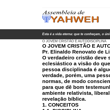
Esta é a vida eterna: que te conheçam, o ún
O JOVEM CRISTÃO E AUTODISCIPLINA
O JOVEM CRISTÃO E AUTO
Pr. Elinaldo Renovato de L
O verdadeiro cristão deve 
eclesiástico a visão do qu
pessoa disciplinada é alg
verdade, porém, uma pesso
normas, de modo consciente.
para que dê bom testemunho
ambiente relativista, liber
revelação bíblica.
1. CONCEITOS