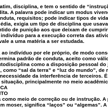
atim, disciplina, e tem o sentido de “instruç
dita. A palavra pode indicar um modus viven
uta, requisitos; pode indicar tipos de vida
dia, exigia um tipo de disciplina que usava 
ntido de punição aos que deixam de cumprir
do indivíduo para a execução correta das ati
vale a uma matéria a ser estudada.
a ao indivíduo por ele próprio, de modo cons
termina padrão de conduta, aceito como váli
todisciplina como a disposição pessoal do 
os, como “sal da terra” e “luz do mundo”, de
necessidade da interferência de terceiros. É
 situação, principalmente no meio acadêmic
ICA
NTO
sta como meio de correção ou de instrução. A
m moser, significa “laços” ou “algemas”. A 