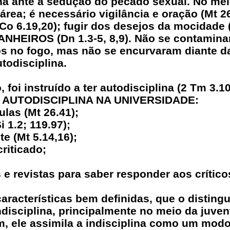
na ante a sedução do pecado sexual. No mei
rea; é necessário vigilância e oração (Mt 26
Co 6.19,20); fugir dos desejos da mocidade 
HEIROS (Dn 1.3-5, 8,9). Não se contaminar
os no fogo, mas não se encurvaram diante d
odisciplina.
 foi instruído a ter autodisciplina (2 Tm 3.10
 AUTODISCIPLINA NA UNIVERSIDADE:
ulas (Mt 26.41);
i 1.2; 119.97);
e (Mt 5.14,16);
criticado;
 e revistas para saber responder aos críticos
aracterísticas bem definidas, que o distin
disciplina, principalmente no meio da juve
m, ele assimila a indisciplina como um modo