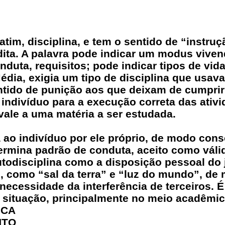
atim, disciplina, e tem o sentido de “instruç
dita. A palavra pode indicar um modus viven
uta, requisitos; pode indicar tipos de vida
dia, exigia um tipo de disciplina que usava 
ntido de punição aos que deixam de cumprir
do indivíduo para a execução correta das ati
vale a uma matéria a ser estudada.
a ao indivíduo por ele próprio, de modo cons
termina padrão de conduta, aceito como váli
todisciplina como a disposição pessoal do 
os, como “sal da terra” e “luz do mundo”, de
necessidade da interferência de terceiros. É
 situação, principalmente no meio acadêmic
ICA
NTO