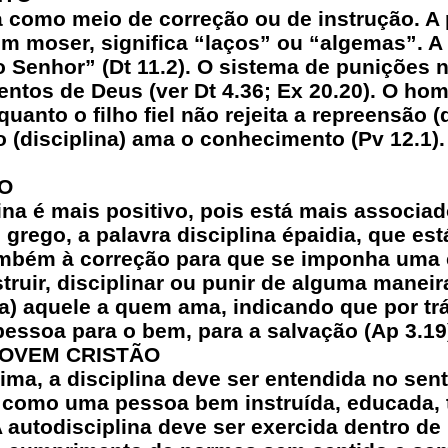
sta como meio de correção ou de instrução. A
m moser, significa “laços” ou “algemas”. A 
do Senhor” (Dt 11.2). O sistema de punições 
os de Deus (ver Dt 4.36; Ex 20.20). O hom
nquanto o filho fiel não rejeita a repreensão 
o (disciplina) ama o conhecimento (Pv 12.1).
TO
ina é mais positivo, pois está mais associad
rego, a palavra disciplina épaidia, que est
também à correção para que se imponha uma c
struir, disciplinar ou punir de alguma manei
na) aquele a quem ama, indicando que por trá
pessoa para o bem, para a salvação (Ap 3.19
 JOVEM CRISTÃO
ma, a disciplina deve ser entendida no sen
a como uma pessoa bem instruída, educada, 
A autodisciplina deve ser exercida dentro de