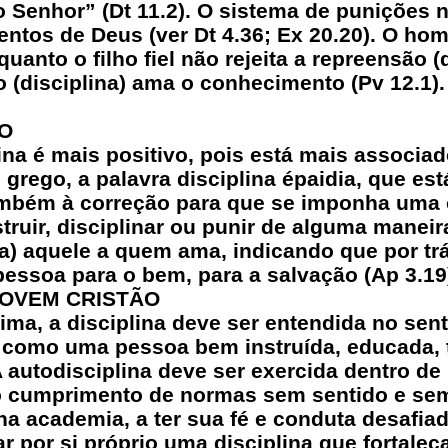
do Senhor” (Dt 11.2). O sistema de punições 
os de Deus (ver Dt 4.36; Ex 20.20). O hom
nquanto o filho fiel não rejeita a repreensão 
o (disciplina) ama o conhecimento (Pv 12.1).
TO
ina é mais positivo, pois está mais associad
rego, a palavra disciplina épaidia, que est
também à correção para que se imponha uma c
struir, disciplinar ou punir de alguma manei
na) aquele a quem ama, indicando que por trá
pessoa para o bem, para a salvação (Ap 3.19
 JOVEM CRISTÃO
ma, a disciplina deve ser entendida no sen
a como uma pessoa bem instruída, educada, 
A autodisciplina deve ser exercida dentro de
 cumprimento de normas sem sentido e sem 
 na academia, a ter sua fé e conduta desafia
ar por si próprio uma disciplina que fortal