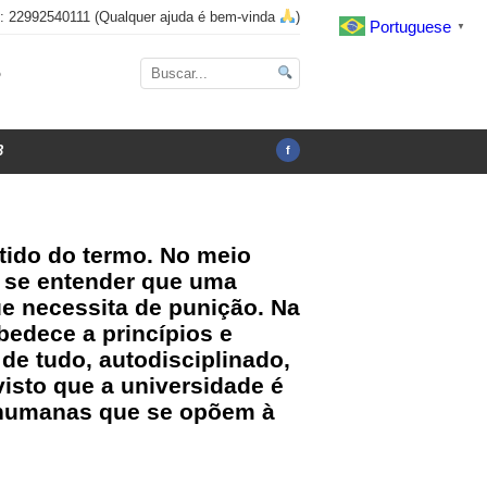
x: 22992540111 (Qualquer ajuda é bem-vinda
)
Portuguese
▼
o
3
f
ntido do termo. No meio
de se entender que uma
e necessita de punição. Na
bedece a princípios e
 de tudo, autodisciplinado,
isto que a universidade é
as humanas que se opõem à