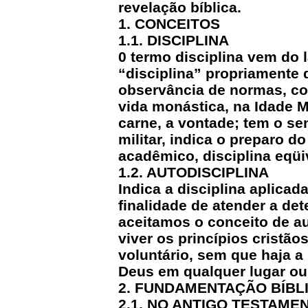
revelação bíblica.
1. CONCEITOS
1.1. DISCIPLINA
0 termo disciplina vem do l
“disciplina” propriamente 
observância de normas, cond
vida monástica, na Idade Mé
carne, a vontade; tem o se
militar, indica o preparo 
acadêmico, disciplina eqüi
1.2. AUTODISCIPLINA
Indica a disciplina aplicad
finalidade de atender a de
aceitamos o conceito de au
viver os princípios cristã
voluntário, sem que haja a 
Deus em qualquer lugar ou
2. FUNDAMENTAÇÃO BÍBL
2.1. NO ANTIGO TESTAME