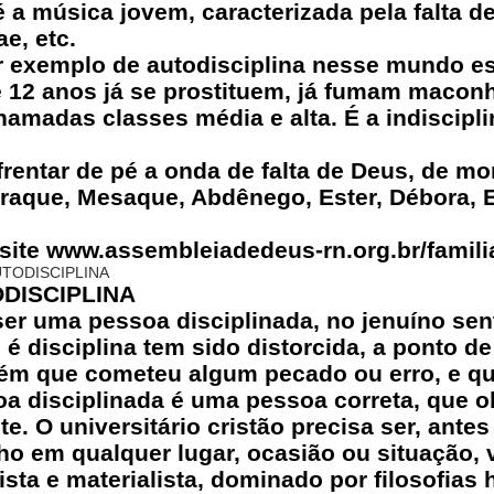
 a música jovem, caracterizada pela falta d
e, etc.
r exemplo de autodisciplina nesse mundo es
 12 anos já se prostituem, já fumam maconh
amadas classes média e alta. É a indisciplin
frentar de pé a onda de falta de Deus, de m
draque, Mesaque, Abdênego, Ester, Débora, E
site www.assembleiadedeus-rn.org.br/famili
UTODISCIPLINA
DISCIPLINA
ser uma pessoa disciplinada, no jenuíno se
e é disciplina tem sido distorcida, a ponto 
uém que cometeu algum pecado ou erro, e qu
a disciplinada é uma pessoa correta, que o
 O universitário cristão precisa ser, antes
 em qualquer lugar, ocasião ou situação, v
alista e materialista, dominado por filosofi