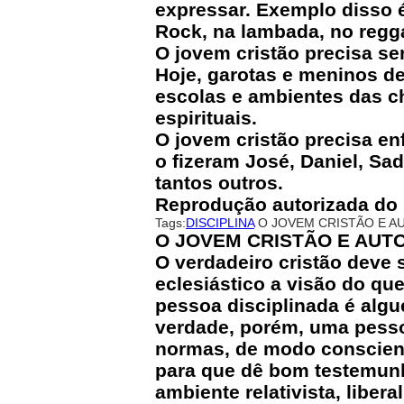
expressar. Exemplo disso é
Rock, na lambada, no regga
O jovem cristão precisa se
Hoje, garotas e meninos de
escolas e ambientes das ch
espirituais.
O jovem cristão precisa en
o fizeram José, Daniel, Sa
tantos outros.
Reprodução autorizada do 
Tags:
DISCIPLINA
O JOVEM CRISTÃO E A
O JOVEM CRISTÃO E AUTO
O verdadeiro cristão deve 
eclesiástico a visão do qu
pessoa disciplinada é alg
verdade, porém, uma pesso
normas, de modo consciente.
para que dê bom testemunho
ambiente relativista, liber