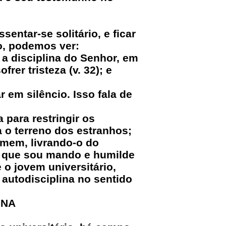
entar-se solitário, e ficar
o, podemos ver:
 a disciplina do Senhor, em
er tristeza (v. 32); e
ar em silêncio. Isso fala de
para restringir os
 o terreno dos estranhos;
omem, livrando-o do
m que sou mando e humilde
 o jovem universitário,
 autodisciplina no sentido
INA