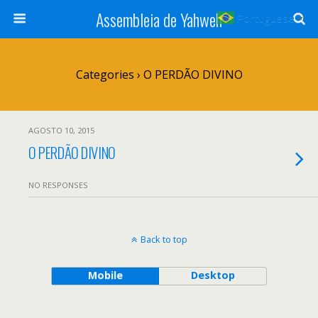
Assembleia de Yahweh
Portuguese
▼
Categories ›
O PERDÃO DIVINO
AGOSTO 10, 2015
O PERDÃO DIVINO
NO RESPONSES
Back to top
Mobile
Desktop