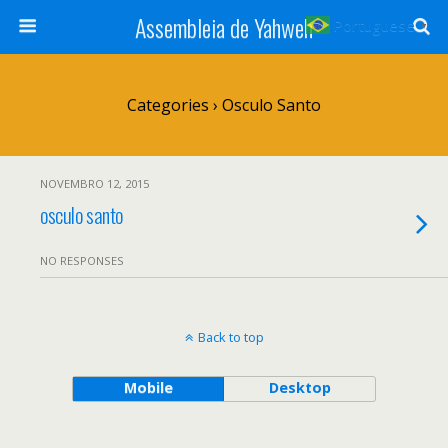
Assembleia de Yahweh
Portuguese
▼
Categories ›
Osculo Santo
NOVEMBRO 12, 2015
osculo santo
NO RESPONSES
Back to top
Mobile
Desktop