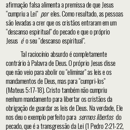
afirmação falsa alimenta a premissa de que Jesus
“cumpriu a Lei”
por
eles. Como resultado, as pessoas
são levadas a crer que os cristãos entraram em um
“descanso espiritual” do pecado e que o próprio
Jesus
é
o seu “descanso espiritual”.
Tal raciocínio absurdo é completamente
contrário à Palavra de Deus. O próprio Jesus disse
que não veio para abolir ou “eliminar” as leis e os
mandamentos de Deus, mas para “cumpri-los”
(Mateus 5:17-18). Cristo também não cumpriu
nenhum mandamento para libertar os cristãos da
obrigação de guardar as leis de Deus. Na verdade, Ele
nos deu o exemplo perfeito para
sermos libertos
do
pecado, que é a transgressão da Lei (1 Pedro 2:21-22,