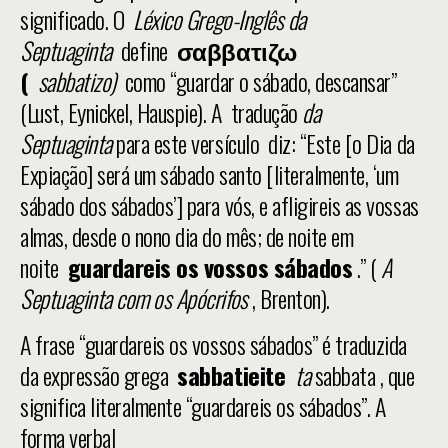
significado. O
Léxico Grego-Inglês da
Septuaginta
define
σαββατιζω
(
sabbatizo)
como “guardar o sábado, descansar”
(Lust, Eynickel, Hauspie). A tradução
da
Septuaginta
para este versículo diz: “Este [o Dia da
Expiação] será um sábado santo [literalmente, ‘um
sábado dos sábados’] para vós, e afligireis as vossas
almas, desde o nono dia do mês; de noite em
noite
guardareis os vossos sábados
.” (
A
Septuaginta com os Apócrifos
, Brenton).
A frase “guardareis os vossos sábados” é traduzida
da expressão grega
sabbatieite
ta
sabbata , que
significa literalmente “guardareis os sábados”. A
forma verbal