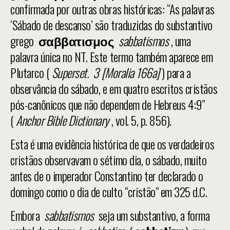
confirmada por outras obras históricas: “As palavras
‘Sábado de descanso’ são traduzidas do substantivo
grego
σαββατισμος
sabbatismos
, uma
palavra única no NT. Este termo também aparece em
Plutarco (
Superset.
3 [Moralia 166a]
) para a
observância do sábado, e em quatro escritos cristãos
pós-canônicos que não dependem de Hebreus 4:9”
(
Anchor Bible Dictionary
, vol. 5, p. 856).
Esta é uma evidência histórica de que os verdadeiros
cristãos observavam o sétimo dia, o sábado, muito
antes de o imperador Constantino ter declarado o
domingo como o dia de culto “cristão” em 325 d.C.
Embora
sabbatismos
seja um substantivo, a forma