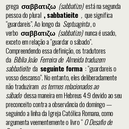
grega
σαββατιζω
(sabbatizo)
está na segunda
pessoa do plural
, sabbatieite
,
que significa
“guardareis”. Ao longo da
Septuaginta
, o
verbo
σαββατιζω
(sabbatizo)
nunca é usado,
exceto em relação a “guardar o sábado”.
Compreendendo essa definição, os tradutores
da
Bíblia João Ferreira de Almeida traduzem
sabbatieite
da
seguinte forma
: “guardareis o
vosso descanso”. No entanto, eles deliberadamente
não traduziram
os termos relacionados ao
sábado
dessa maneira em Hebreus 4:9 devido ao seu
preconceito contra a observância do domingo —
seguindo a linha da Igreja Católica Romana, como
argumenta veementemente o livro “
O Desafio de