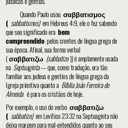
judaicas e gentias.
Quando Paulo usou
σαββατισμος
(
sabbatismos)
em Hebreus 4:9, ele o fez sabendo
que seu significado era
bem
compreendido
pelos crentes de língua grega de
sua época. Afinal, sua forma verbal
(
σαββατιζω
(sabbatizo
)) é amplamente usada
na
Septuaginta
— que, como tradução, era tão
familiar aos judeus e gentios de língua grega da
Igreja primitiva quanto a
Bíblia João Ferreira de
Almeida
é para os cristãos de hoje.
Por exemplo, o uso do verbo
σαββατιζω
(
sabbatizo)
em Levítico 23:32 na Septuaginta não
deixa margem para mal-entendidos quanto ao seu