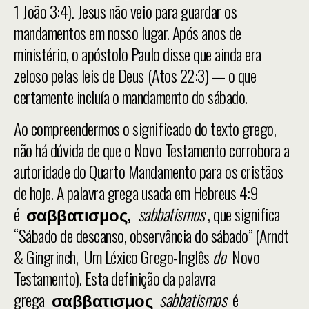
1 João 3:4). Jesus não veio para guardar os
mandamentos em nosso lugar. Após anos de
ministério, o apóstolo Paulo disse que ainda era
zeloso pelas leis de Deus (Atos 22:3) — o que
certamente incluía o mandamento do sábado.
Ao compreendermos o significado do texto grego,
não há dúvida de que o Novo Testamento corrobora a
autoridade do Quarto Mandamento para os cristãos
de hoje. A palavra grega usada em Hebreus 4:9
é
σαββατισμος,
sabbatismos
, que significa
“Sábado de descanso, observância do sábado” (Arndt
& Gingrinch, Um Léxico Grego-Inglês
do
Novo
Testamento). Esta definição da palavra
grega
σαββατισμος
sabbatismos
é