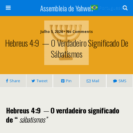
Assembleia de Yahweh
Portuguese
▼
Julho 5, 2026 • No Comments
Hebreus 4:9 — O Verdadeiro Significado De
Sábatismos
Share
Tweet
Pin
Mail
SMS
Hebreus 4:9
—
O verdadeiro significado
de “
sábatismos”