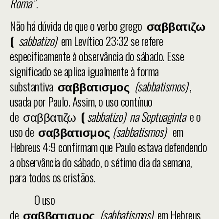
Roma
”.
Não há dúvida de que o verbo grego
σαββατιζω
(
sabbatizo)
em Levítico 23:32 se refere
especificamente à observância do sábado. Esse
significado se aplica igualmente à forma
substantiva
σαββατισμος
(sabbatismos)
,
usada por Paulo. Assim, o uso contínuo
de σαββατιζω
(
sabbatizo) na Septuaginta
e o
uso de
σαββατισμος
(sabbatismos)
em
Hebreus 4:9 confirmam que Paulo estava defendendo
a observância do sábado, o sétimo dia da semana,
para todos os cristãos.
O uso
de
σαββατισμος
(sabbatismos)
em Hebreus