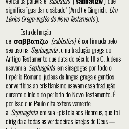
verbal da palavra é
sabbatizo
(
sabbatizw
), que
significa “guardar o sábado” (Arndt e Gingrich,
Um
Léxico Grego-Inglês do Novo Testamento
).
Esta definição
de
σαββατιζω
(sabbatizo)
é confirmada pelo
seu uso na
Septuaginta
, uma tradução grega do
Antigo Testamento que data do século III a.C. Judeus
usavam a
Septuaginta
em sinagogas por todo o
Império Romano; judeus de língua grega e gentios
convertidos ao cristianismo usavam essa tradução
durante o início do período do Novo Testamento. É
por isso que Paulo cita extensivamente
a
Septuaginta
em sua Epístola aos Hebreus, que foi
dirigida a todas as verdadeiras igrejas de Deus —